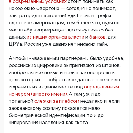
в современных условиях
стоит понимать как
некое окно Овертона — сегодня не понимает,
завтра придет какой-нибудь Герман Греф и
сдаст все американцам, тем более что, судя по
масштабу непрекращающихся «утечек» баз
данных
из наших органов власти
и
банков,
для
ЦРУ в России уже давно нет никаких тайн.
А чтобы «уважаемым партнерам» было удобнее,
российские цифровики выпрыгивают из штанов,
изобретая все новые и новые законопроекты,
цель которых — собрать все данные о человеке
и хранить их в одном месте под
определенным
номером (вместо имени).
А там уж и до
тотальной
слежки за плебсом
недалеко и, если
заокеанскому хозяину покажется мало
биометрической идентификации, то и до
чипирования населения, как скота.