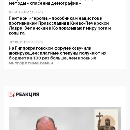
методы «спасения демографии»
10:34, 07 Июля 2026
Пантеон «героям»-пособникам нацистов и
противникам Православия в Киево-Печерской
Лавре: Зеленский и Ко показывают миру рога и
копыта
06:38, 19 Июня 2026
На Гиппократовском форуме озвучили
шокирующее: платные опекуны получают из
бюджета в 100 раз больше, чем кровные
многодетные семьи
05:00, 13 Июня 2026
Разбор учебника Обществознания под редакцией
Медведева: суверенитет, традиционные ценности
и немного двоемыслия
РЕАКЦИЯ
11:53, 09 Июня 2026
Прокуратура наконец увидела экстремистскую
деятельность ИИТО ЮНЕСКО в России, но
цифроглобалисты продолжают определять
повестку в образовании
09:43, 01 Июня 2026