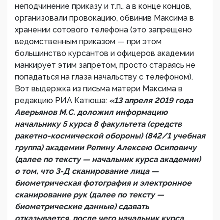
неподчинение приказу и т.п., а в конце концов,
организовали провокацию, обвинив Максима в
хранении сотового телефона (это запрещено
ведомственным приказом — при этом
большинство курсантов и офицеров академии
манкирует этим запретом, просто стараясь не
попадаться на глаза начальству с телефоном).
Вот выдержка из письма матери Максима в
редакцию РИА Катюша:
«13 апреля 2019 года
Аверьянов М.С. доложил информацию
начальнику 5 курса 8 факультета (средств
ракетно-космической обороны) (842/1 учебная
группа) академии Репину Алексею Осиповичу
(далее по тексту — начальник курса академии)
о том, что 3-Д сканирование лица —
биометрическая фотография и электронное
сканирование рук (далее по тексту —
биометрические данные) сдавать
отказывается, после чего начальник курса