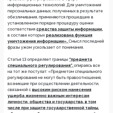
информационных технологий. Для уничтожения
персональных данных, полученных в результате
обезличивания, применяются прошедшие в
установленном порядке процедуру оценки
соответствия
средства защиты информации,
в составе которых
реализована функция
уничтожения информации».
Смысл последней
фразы ужом ускользает от понимания.
Статья 13 определяет границы
“предмета
специального регулирования”,
опираясь все
на тот же постулат: «Предметом специального
регулирования не могут быть правоотношения,
возникшие при осуществлении деятельности,
связанной с
высоким риском нанесения
ущерба жизненно важным интересам
личности, общества и государства, в том
числе при защите государственной тайны,