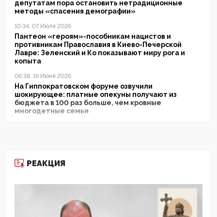
депутатам пора остановить нетрадиционные
методы «спасения демографии»
10:34, 07 Июля 2026
Пантеон «героям»-пособникам нацистов и
противникам Православия в Киево-Печерской
Лавре: Зеленский и Ко показывают миру рога и
копыта
06:38, 19 Июня 2026
На Гиппократовском форуме озвучили
шокирующее: платные опекуны получают из
бюджета в 100 раз больше, чем кровные
многодетные семьи
05:00, 13 Июня 2026
Разбор учебника Обществознания под редакцией
Медведева: суверенитет, традиционные ценности
и немного двоемыслия
РЕАКЦИЯ
11:53, 09 Июня 2026
Прокуратура наконец увидела экстремистскую
деятельность ИИТО ЮНЕСКО в России, но
цифроглобалисты продолжают определять
повестку в образовании