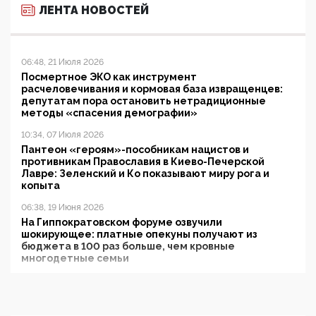
ЛЕНТА НОВОСТЕЙ
06:48, 21 Июля 2026
Посмертное ЭКО как инструмент
расчеловечивания и кормовая база извращенцев:
депутатам пора остановить нетрадиционные
методы «спасения демографии»
10:34, 07 Июля 2026
Пантеон «героям»-пособникам нацистов и
противникам Православия в Киево-Печерской
Лавре: Зеленский и Ко показывают миру рога и
копыта
06:38, 19 Июня 2026
На Гиппократовском форуме озвучили
шокирующее: платные опекуны получают из
бюджета в 100 раз больше, чем кровные
многодетные семьи
05:00, 13 Июня 2026
Разбор учебника Обществознания под редакцией
Медведева: суверенитет, традиционные ценности