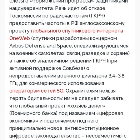
слезы о «торможении прогресса» защитниками
нацсуверенитета. Речь идет об отказе
Госкомиссии по радиочастотам (ГКРЧ)
предоставить частоты в РФ англосаксонскому
проекту
глобального спутникового интернета
OneWeb
(спутники разработаны концерном
Airbus Defense and Space, специализирующемся
на военных самолетах, связи, разведке и охране),
а также об аналогичном решении ГКРЧ (при
активной поддержке Совбеза) о
непредоставлении военного диапазона 3,4–3,8
ГГц для коммерческого использования
операторам сетей 5G.
Охранителям нельзя
терять бдительность: им не следует забывать,
что глобальный проект «хозяев денег»
(Всемирного банка) под названием «цифровая
экономика» и подгоняемое под него
принципиально новое, антиконституционное
цифровое законодательство – несовместимы с