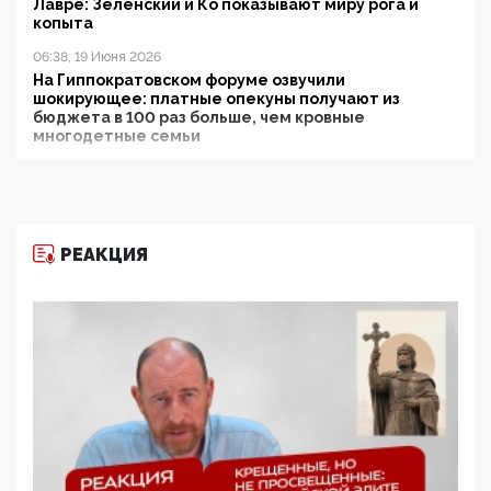
Лавре: Зеленский и Ко показывают миру рога и
копыта
06:38, 19 Июня 2026
На Гиппократовском форуме озвучили
шокирующее: платные опекуны получают из
бюджета в 100 раз больше, чем кровные
многодетные семьи
05:00, 13 Июня 2026
Разбор учебника Обществознания под редакцией
Медведева: суверенитет, традиционные ценности
и немного двоемыслия
РЕАКЦИЯ
11:53, 09 Июня 2026
Прокуратура наконец увидела экстремистскую
деятельность ИИТО ЮНЕСКО в России, но
цифроглобалисты продолжают определять
повестку в образовании
09:43, 01 Июня 2026
5G за счет здоровья граждан: Минцифры намерено
отобрать у регионов и муниципалитетов право
защищать жилые дома и социальные объекты от
ЭМИ
05:58, 26 Мая 2026