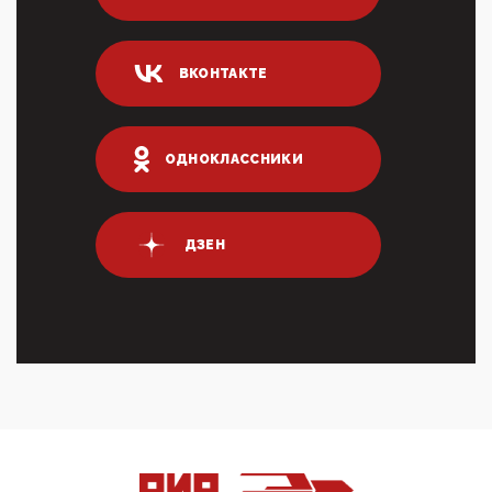
Суммарное вознаграждение менеджменту в 15
крупных банках по итогам 2025 года превысило 63
млрд руб. ...
03:01, 10 Апреля 2026
ВКОНТАКТЕ
Террорист и убийца Буданов вальяжно сообщил,
что союзники просили Киев не наносить удары по
энергети...
ОДНОКЛАССНИКИ
01:54, 10 Апреля 2026
ПрезидентПутинвчера вечером обьявил
Пасхальное перемирие с 16 часов субботы до конца
дня Воскресен...
ДЗЕН
01:09, 10 Апреля 2026
Цифроконцлагерь работает только на
входМошенники активно пользуются аккаунтами на
Госуслугах уме...
12:01, 10 Апреля 2026
Сионистское правительство благосклонно
разрешило православным христианам провести
обряд Схождения Бл...
09:40, 10 Апреля 2026
Честно говоря, ситуация с продвижением через