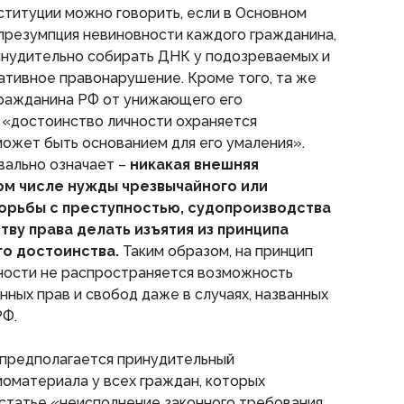
титуции можно говорить, если в Основном
презумпция невиновности каждого гражданина,
инудительно собирать ДНК у подозреваемых и
тивное правонарушение. Кроме того, та же
ражданина РФ от унижающего его
 «достоинство личности охраняется
может быть основанием для его умаления».
вально означает –
никакая внешняя
ом числе нужды чрезвычайного или
орьбы с преступностью, судопроизводства
рству права делать изъятия из принципа
го достоинства.
Таким образом, на принцип
ности не распространяется возможность
нных прав и свобод даже в случаях, названных
РФ.
 предполагается принудительный
иоматериала у всех граждан, которых
о статье «неисполнение законного требования