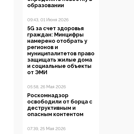
образовании
09:43, 01 Июня 2026
5G за счет здоровья
граждан: Минцифры
намерено отобрать у
регионов и
муниципалитетов право
защищать жилые дома
и социальные объекты
от ЭМИ
05:58, 26 Мая 2026
Роскомнадзор
освободили от борца с
деструктивным и
опасным контентом
07:39, 25 Мая 2026