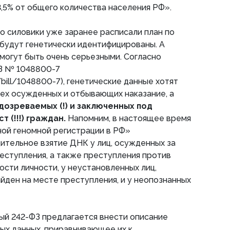
,5% от общего количества населения РФ».
то силовики уже заранее расписали план по
 будут генетически идентифицированы. А
 могут быть очень серьезными. Согласно
З № 1048800-7
u/bill/1048800-7), генетические данные хотят
ех осужденных и отбывающих наказание, а
дозреваемых (!) и заключенных под
 (!!!) граждан.
Напомним, в настоящее время
ной геномной регистрации в РФ»
ительное взятие ДНК у лиц, осужденных за
еступления, а также преступления против
сти личности, у неустановленных лиц,
йден на месте преступления, и у неопознанных
мый 242-ФЗ предлагается внести описание
ых данных, приравнивающее их к