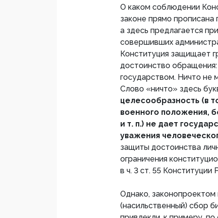
О каком соблюдении Конс
законе прямо прописана 
а здесь предлагается пр
совершивших администра
Конституция защищает г
достоинство обращения:
государством. Ничто не 
Слово «ничто» здесь бук
целесообразность (в т
военного положения, б
и т. п.) не дает госуда
уважения человеческо
защиты достоинства лич
ограничения конституцио
в ч. 3 ст. 55 Конституции 
Однако, законопроектом
(насильственный) сбор б
привлекли, к примеру, п