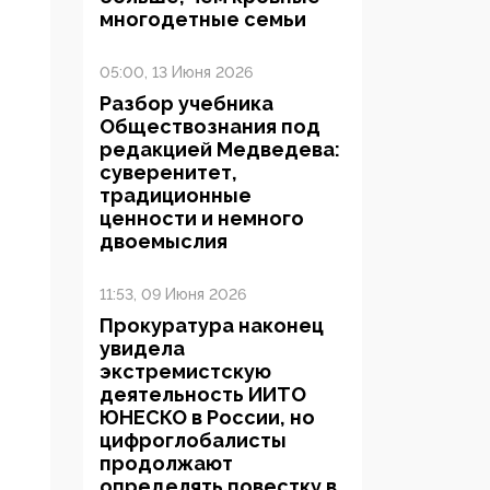
многодетные семьи
05:00, 13 Июня 2026
Разбор учебника
Обществознания под
редакцией Медведева:
суверенитет,
традиционные
ценности и немного
двоемыслия
11:53, 09 Июня 2026
Прокуратура наконец
увидела
экстремистскую
деятельность ИИТО
ЮНЕСКО в России, но
цифроглобалисты
продолжают
определять повестку в