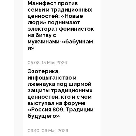
Манифест против
семьи и традиционных
ценностей: «Новые
люди» поднимают
электорат феминисток
на битву с
мужчинами-«бабуинам
и»
05:08, 15 Мая 2026
Эзотерика,
инфоцыганство и
лженаука под ширмой
защиты традиционных
ценностей: кто и с чем
выступал на форуме
«Россия 809. Традиции
будущего»
09:40, 06 Мая 2026