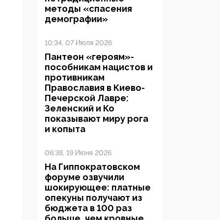
методы «спасения
демографии»
10:34, 07 Июля 2026
Пантеон «героям»-
пособникам нацистов и
противникам
Православия в Киево-
Печерской Лавре:
Зеленский и Ко
показывают миру рога
и копыта
06:38, 19 Июня 2026
На Гиппократовском
форуме озвучили
шокирующее: платные
опекуны получают из
бюджета в 100 раз
больше, чем кровные