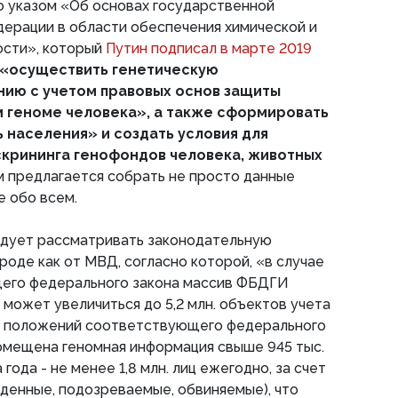
 указом «Об основах государственной
ерации в области обеспечения химической и
ости», который
Путин подписал в марте 2019
«осуществить генетическую
нию с учетом правовых основ защиты
 геноме человека», а также сформировать
 населения» и создать условия для
скрининга генофондов человека, животных
м предлагается собрать не просто данные
е обо всем.
едует рассматривать законодательную
роде как от МВД, согласно которой, «в случае
его федерального закона массив ФБДГИ
 может увеличиться до 5,2 млн. объектов учета
ии положений соответствующего федерального
омещена геномная информация свыше 945 тыс.
года - не менее 1,8 млн. лиц ежегодно, за счет
жденные, подозреваемые, обвиняемые), что