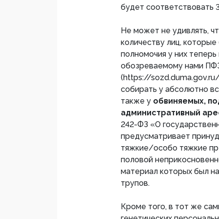
будет соответствовать 3
Не может не удивлять, ч
количеству лиц, которые
полномочия у них теперь
обозреваемому нами ПФ
(https://sozd.duma.gov.r
собирать у абсолютно вс
также у
обвиняемых, по
административный арест
242-ФЗ «О государствен
предусматривает принуд
тяжкие/особо тяжкие пр
половой неприкосновенно
материал которых был на
трупов.
Кроме того, в тот же са
генетических персональн