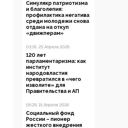
Симулякр патриотизма
и благолепия:
профилактика негатива
среди молодежи снова
отдана на откуп
«движперам»
03:35, 25 Апреля 2026
120 лет
парламентаризма: как
институт
народовластия
превратился в «чего
изволите» для
Правительства и АП
06:29, 15 Апреля 2026
Социальный фонд
России – пионер
жесткого внедрения