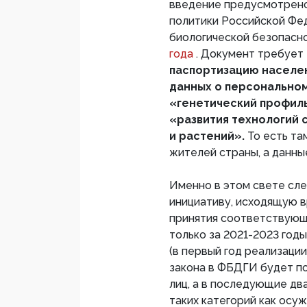
введение предусмотрено
политики Российской Фед
биологической безопасн
года
. Документ требует
паспортизацию населе
данных о персональном
«генетический профиль
«развития технологий 
и растений».
То есть та
жителей страны, а данны
Именно в этом свете сл
инициативу, исходящую в
принятия соответствующ
только за 2021-2023 годы
(в первый год реализац
закона в ФБДГИ будет п
лиц, а в последующие два 
таких категорий как осу