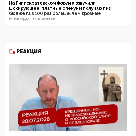
На Гиппократовском форуме озвучили
шокирующее: платные опекуны получают из
бюджета в 100 раз больше, чем кровные
многодетные семьи
05:00, 13 Июня 2026
Разбор учебника Обществознания под редакцией
Медведева: суверенитет, традиционные ценности
и немного двоемыслия
РЕАКЦИЯ
11:53, 09 Июня 2026
Прокуратура наконец увидела экстремистскую
деятельность ИИТО ЮНЕСКО в России, но
цифроглобалисты продолжают определять
повестку в образовании
09:43, 01 Июня 2026
5G за счет здоровья граждан: Минцифры намерено
отобрать у регионов и муниципалитетов право
защищать жилые дома и социальные объекты от
ЭМИ
05:58, 26 Мая 2026
Роскомнадзор освободили от борца с
деструктивным и опасным контентом