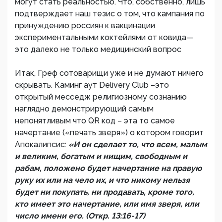
могут стать реальностью. Что, собственно, лишь
подтверждает наш тезис о том, что кампания по
принуждению россиян к вакцинации
экспериментальными коктейлями от ковида—
это далеко не только медицинский вопрос
Итак, Греф сотоварищи уже и не думают ничего
скрывать. Каминг аут Delivery Club –это
открытый месседж религиозному сознанию
наглядно демонстрирующий самым
непонятливым что QR код – эта то самое
начертание («печать зверя») о котором говорит
Апокалипсис:
«И он сделает то, что всем, малым
и великим, богатым и нищим, свободным и
рабам, положено будет начертание на правую
руку их или на чело их, и что никому нельзя
будет ни покупать, ни продавать, кроме того,
кто имеет это начертание, или имя зверя, или
число имени его. (Откр. 13:16-17)