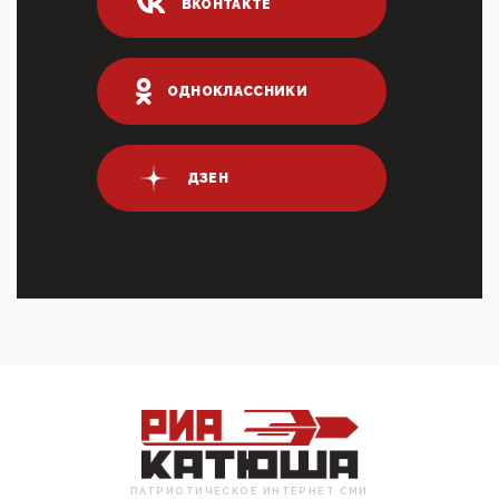
03:01, 10 Апреля 2026
ВКОНТАКТЕ
Террорист и убийца Буданов вальяжно сообщил,
что союзники просили Киев не наносить удары по
энергети...
ОДНОКЛАССНИКИ
01:54, 10 Апреля 2026
ПрезидентПутинвчера вечером обьявил
Пасхальное перемирие с 16 часов субботы до конца
дня Воскресен...
ДЗЕН
01:09, 10 Апреля 2026
Цифроконцлагерь работает только на
входМошенники активно пользуются аккаунтами на
Госуслугах уме...
12:01, 10 Апреля 2026
Сионистское правительство благосклонно
разрешило православным христианам провести
обряд Схождения Бл...
09:40, 10 Апреля 2026
Честно говоря, ситуация с продвижением через
российские крупнейшие СМИ персоны Эррола
Маска (отца Ил...
07:11, 10 Апреля 2026
ПАТРИОТИЧЕСКОЕ ИНТЕРНЕТ СМИ