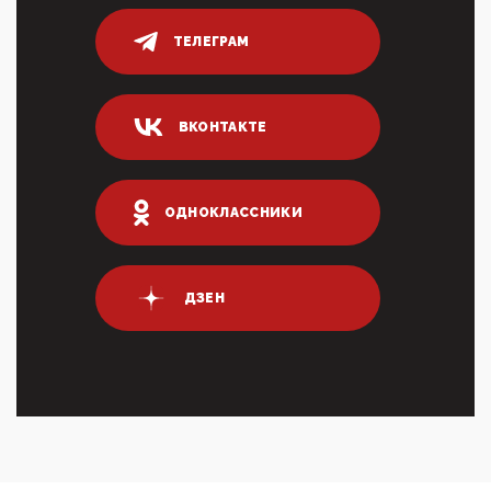
03:35, 10 Апреля 2026
ТЕЛЕГРАМ
Суммарное вознаграждение менеджменту в 15
крупных банках по итогам 2025 года превысило 63
млрд руб. ...
03:01, 10 Апреля 2026
ВКОНТАКТЕ
Террорист и убийца Буданов вальяжно сообщил,
что союзники просили Киев не наносить удары по
энергети...
ОДНОКЛАССНИКИ
01:54, 10 Апреля 2026
ПрезидентПутинвчера вечером обьявил
Пасхальное перемирие с 16 часов субботы до конца
дня Воскресен...
ДЗЕН
01:09, 10 Апреля 2026
Цифроконцлагерь работает только на
входМошенники активно пользуются аккаунтами на
Госуслугах уме...
12:01, 10 Апреля 2026
Сионистское правительство благосклонно
разрешило православным христианам провести
обряд Схождения Бл...