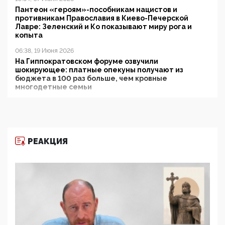
Пантеон «героям»-пособникам нацистов и
противникам Православия в Киево-Печерской
Лавре: Зеленский и Ко показывают миру рога и
копыта
06:38, 19 Июня 2026
На Гиппократовском форуме озвучили
шокирующее: платные опекуны получают из
бюджета в 100 раз больше, чем кровные
многодетные семьи
05:00, 13 Июня 2026
Разбор учебника Обществознания под редакцией
Медведева: суверенитет, традиционные ценности
и немного двоемыслия
РЕАКЦИЯ
11:53, 09 Июня 2026
Прокуратура наконец увидела экстремистскую
деятельность ИИТО ЮНЕСКО в России, но
цифроглобалисты продолжают определять
повестку в образовании
09:43, 01 Июня 2026
5G за счет здоровья граждан: Минцифры намерено
отобрать у регионов и муниципалитетов право