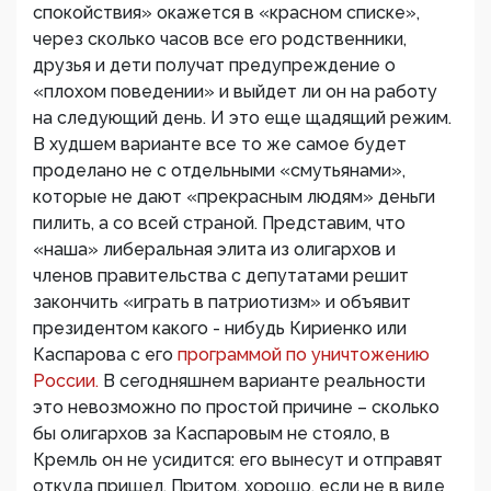
спокойствия» окажется в «красном списке»,
через сколько часов все его родственники,
друзья и дети получат предупреждение о
«плохом поведении» и выйдет ли он на работу
на следующий день. И это еще щадящий режим.
В худшем варианте все то же самое будет
проделано не с отдельными «смутьянами»,
которые не дают «прекрасным людям» деньги
пилить, а со всей страной. Представим, что
«наша» либеральная элита из олигархов и
членов правительства с депутатами решит
закончить «играть в патриотизм» и объявит
президентом какого - нибудь Кириенко или
Каспарова с его
программой по уничтожению
России.
В сегодняшнем варианте реальности
это невозможно по простой причине – сколько
бы олигархов за Каспаровым не стояло, в
Кремль он не усидится: его вынесут и отправят
откуда пришел. Притом, хорошо, если не в виде