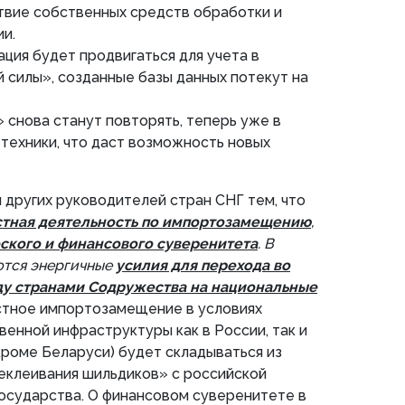
твие собственных средств обработки и
и.
ция будет продвигаться для учета в
 силы», созданные базы данных потекут на
 снова станут повторять, теперь уже в
техники, что даст возможность новых
других руководителей стран СНГ тем, что
тная деятельность по импортозамещению
,
ского и финансового суверенитета
. В
ются энергичные
усилия для перехода во
ду странами Содружества на национальные
естное импортозамещение в условиях
енной инфраструктуры как в России, так и
кроме Беларуси) будет складываться из
еклеивания шильдиков» с российской
осударства. О финансовом суверенитете в