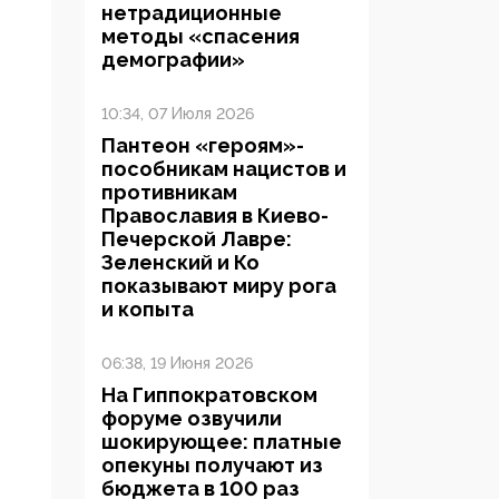
нетрадиционные
методы «спасения
демографии»
10:34, 07 Июля 2026
Пантеон «героям»-
пособникам нацистов и
противникам
Православия в Киево-
Печерской Лавре:
Зеленский и Ко
показывают миру рога
и копыта
06:38, 19 Июня 2026
На Гиппократовском
форуме озвучили
шокирующее: платные
опекуны получают из
бюджета в 100 раз