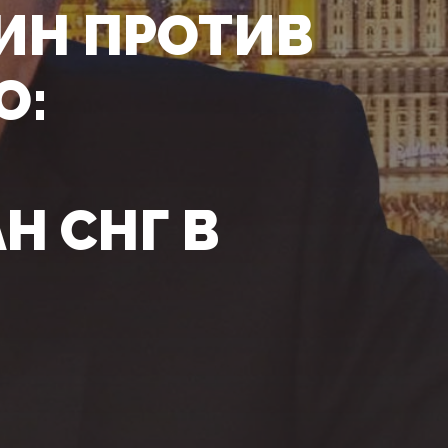
ИН ПРОТИВ
О:
Н СНГ В