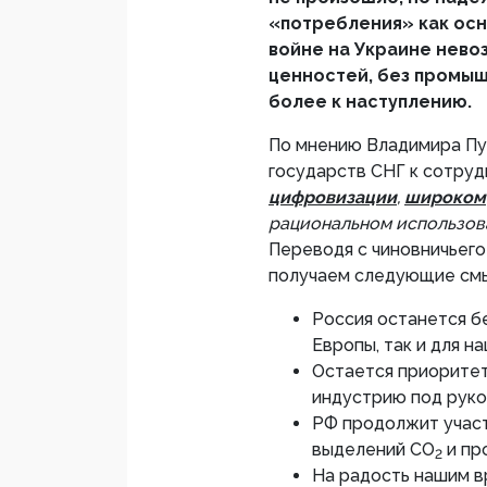
«потребления» как осн
войне на Украине нево
ценностей, без промыш
более к наступлению.
По мнению Владимира Пу
государств СНГ к сотруд
цифровизации
,
широком
рациональном использо
Переводя с чиновничьего
получаем следующие см
Россия останется бе
Европы, так и для н
Остается приорите
индустрию под руко
РФ продолжит учас
выделений CO
и пр
2
На радость нашим в