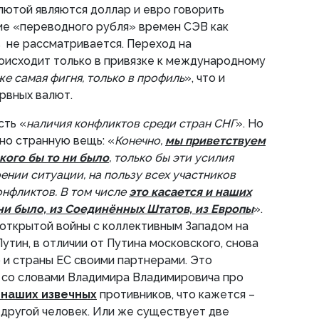
алютой являются доллар и евро говорить
е «переводного рубля» времен СЭВ как
 не рассматривается. Переход на
оисходит только в привязке к международному
же самая фигня, только в профиль
», что и
рвных валют.
сть «
наличия конфликтов среди стран СНГ
». Но
но странную вещь: «
Конечно,
мы приветствуем
кого бы то ни было
, только бы эти усилия
ении ситуации, на пользу всех участников
нфликтов. В том числе
это касается и наших
ни было, из Соединённых Штатов, из Европы
».
 открытой войны с коллективным Западом на
утин, в отличии от Путина московского, снова
 и страны ЕС своими партнерами. Это
я со словами Владимира Владимировича про
 наших извечных
противников, что кажется –
другой человек. Или же существует две