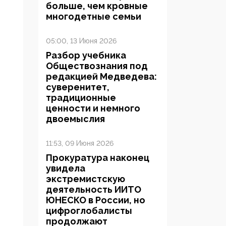
больше, чем кровные
многодетные семьи
05:00, 13 Июня 2026
Разбор учебника
Обществознания под
редакцией Медведева:
суверенитет,
традиционные
ценности и немного
двоемыслия
11:53, 09 Июня 2026
Прокуратура наконец
увидела
экстремистскую
деятельность ИИТО
ЮНЕСКО в России, но
цифроглобалисты
продолжают