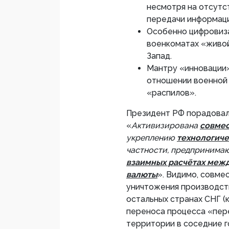
несмотря на отсутс
передачи информаци
Особенно цифровиза
военкоматах «живой
Запад.
Мантру «инновации»
отношении военной 
«распилов».
Президент РФ порадовал 
«
Активизирована
совмес
укреплению
технологиче
частности, предпринима
взаимных расчётах меж
валюты
». Видимо, совм
уничтожения производств
остальных странах СНГ (
переноса процесса «пер
территории в соседние г