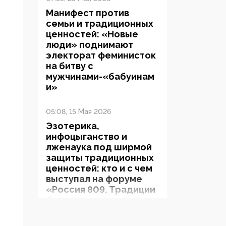
Манифест против
семьи и традиционных
ценностей: «Новые
люди» поднимают
электорат феминисток
на битву с
мужчинами-«бабуинам
и»
05:08, 15 Мая 2026
Эзотерика,
инфоцыганство и
лженаука под ширмой
защиты традиционных
ценностей: кто и с чем
выступал на форуме
«Россия 809. Традиции
будущего»
09:40, 06 Мая 2026