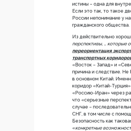
истины – одна для внутре
Если это так, то такое 
России непонимание у на
гражданского общества.
Из действительно хороше
перспективы, … которые 
переориентация экспорт
транспортных коридоро
«Восток – Запад» и «Сев
причина и следствие. Не
в основном Китай. Имен
коридор «Китай-Турция»
«Россию-Иран» через раб
что «серьезные перспект
случае – последовательн
СНГ, в том числе с помощ
Безопасность как такова
«
конкретные возможност