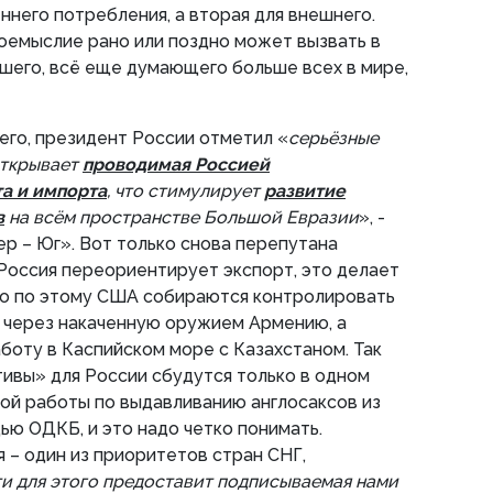
ннего потребления, а вторая для внешнего.
двоемыслие рано или поздно может вызвать в
шего, всё еще думающего больше всех в мире,
го, президент России отметил «
серьёзные
открывает
проводимая Россией
а и импорта
, что стимулирует
развитие
в
на всём пространстве Большой Евразии
», -
ер – Юг». Вот только снова перепутана
 Россия переориентирует экспорт, это делает
но по этому США собираются контролировать
 через накаченную оружием Армению, а
оту в Каспийском море с Казахстаном. Так
ивы» для России сбудутся только в одном
ой работы по выдавливанию англосаксов из
ью ОДКБ, и это надо четко понимать.
я – один из приоритетов стран СНГ,
и для этого предоставит подписываемая нами