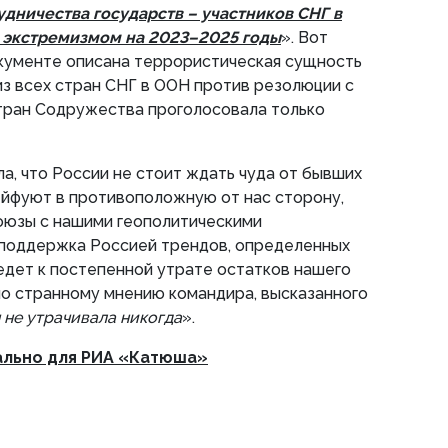
дничества государств – участников СНГ в
 экстремизмом на 2023–2025 годы
». Вот
окументе описана террористическая сущность
из всех стран СНГ в ООН против резолюции с
тран Содружества проголосовала только
ла, что России не стоит ждать чуда от бывших
ейфуют в противоположную от нас сторону,
оюзы с нашими геополитическими
 поддержка Россией трендов, определенных
едет к постепенной утрате остатков нашего
по странному мнению командира, высказанного
 не утрачивала никогда
».
ально для РИА «Катюша»