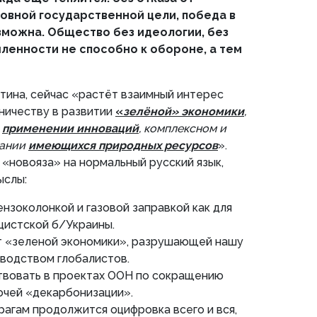
овной государственной цели, победа в
зможна. Общество без идеологии, без
ленности не способно к обороне, а тем
тина, сейчас «растёт взаимный интерес
ничеству в развитии
«
зелёной» экономики
,
применении инноваций
, комплексном и
вании
имеющихся природных ресурсов
».
 «новояза» на нормальный русский язык,
ыслы:
нзоколонкой и газовой заправкой как для
ацистской б/Украины.
т «зеленой экономики», разрушающей нашу
водством глобалистов.
твовать в проектах ООН по сокращению
очей «декарбонизации».
рагам продолжится оцифровка всего и вся,