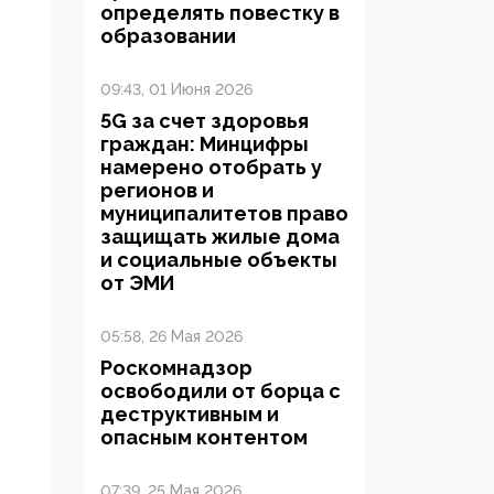
определять повестку в
образовании
09:43, 01 Июня 2026
5G за счет здоровья
граждан: Минцифры
намерено отобрать у
регионов и
муниципалитетов право
защищать жилые дома
и социальные объекты
от ЭМИ
05:58, 26 Мая 2026
Роскомнадзор
освободили от борца с
деструктивным и
опасным контентом
07:39, 25 Мая 2026