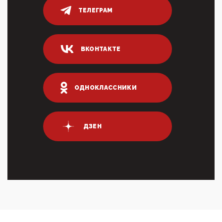
03:35, 10 Апреля 2026
ТЕЛЕГРАМ
Суммарное вознаграждение менеджменту в 15
крупных банках по итогам 2025 года превысило 63
млрд руб. ...
03:01, 10 Апреля 2026
ВКОНТАКТЕ
Террорист и убийца Буданов вальяжно сообщил,
что союзники просили Киев не наносить удары по
энергети...
ОДНОКЛАССНИКИ
01:54, 10 Апреля 2026
ПрезидентПутинвчера вечером обьявил
Пасхальное перемирие с 16 часов субботы до конца
дня Воскресен...
ДЗЕН
01:09, 10 Апреля 2026
Цифроконцлагерь работает только на
входМошенники активно пользуются аккаунтами на
Госуслугах уме...
12:01, 10 Апреля 2026
Сионистское правительство благосклонно
разрешило православным христианам провести
обряд Схождения Бл...
09:40, 10 Апреля 2026