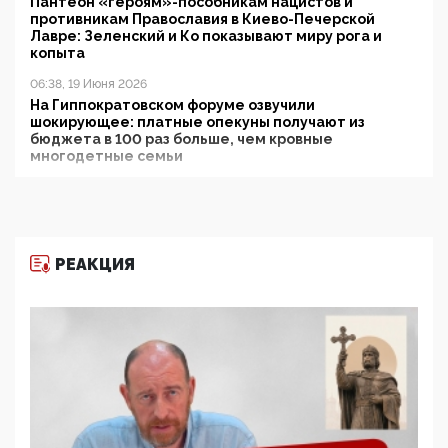
Пантеон «героям»-пособникам нацистов и
противникам Православия в Киево-Печерской
Лавре: Зеленский и Ко показывают миру рога и
копыта
06:38, 19 Июня 2026
На Гиппократовском форуме озвучили
шокирующее: платные опекуны получают из
бюджета в 100 раз больше, чем кровные
многодетные семьи
05:00, 13 Июня 2026
Разбор учебника Обществознания под редакцией
Медведева: суверенитет, традиционные ценности
и немного двоемыслия
РЕАКЦИЯ
11:53, 09 Июня 2026
Прокуратура наконец увидела экстремистскую
деятельность ИИТО ЮНЕСКО в России, но
цифроглобалисты продолжают определять
повестку в образовании
09:43, 01 Июня 2026
5G за счет здоровья граждан: Минцифры намерено
отобрать у регионов и муниципалитетов право
защищать жилые дома и социальные объекты от