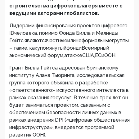
строительства цифроконцлагеря вместе с
ведущими акторами глобалистов.
Лидерами финансирования проектов цифрового
IDчеловека, помимо Фонда Билла и Мелинды
Гейтс,являютсячастныеилинеформальныегруппы
– такие, какупомянутыйфондиВсемирный
экономический форум,атакжеСША,ЕСиООН.
Грант Билла Гейтса адресован британскому
институту Алана Тьюринга, исследовательская
группа которого объявила о разработке
«ответственного» искусственного интеллекта в
рамках оказания госуслуг. В течение трех лет он
будет заниматься проектом, связанным с
обеспечением безопасности личных данных в
рамках внедрения DPI («цифровая общественная
инфраструктура», внедряется программой
развития ООН).