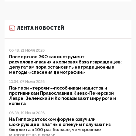
ЛЕНТА НОВОСТЕЙ
06:48, 21 Июля 2026
Посмертное ЭКО как инструмент
расчеловечивания и кормовая база извращенцев:
депутатам пора остановить нетрадиционные
методы «спасения демографии»
10:34, 07 Июля 2026
Пантеон «героям»-пособникам нацистов и
противникам Православия в Киево-Печерской
Лавре: Зеленский и Ко показывают миру рога и
копыта
06:38, 19 Июня 2026
На Гиппократовском форуме озвучили
шокирующее: платные опекуны получают из
бюджета в 100 раз больше, чем кровные
многодетные семьи