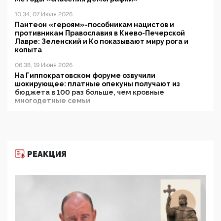
10:34, 07 Июля 2026
Пантеон «героям»-пособникам нацистов и
противникам Православия в Киево-Печерской
Лавре: Зеленский и Ко показывают миру рога и
копыта
06:38, 19 Июня 2026
На Гиппократовском форуме озвучили
шокирующее: платные опекуны получают из
бюджета в 100 раз больше, чем кровные
многодетные семьи
05:00, 13 Июня 2026
Разбор учебника Обществознания под редакцией
Медведева: суверенитет, традиционные ценности
и немного двоемыслия
РЕАКЦИЯ
11:53, 09 Июня 2026
Прокуратура наконец увидела экстремистскую
деятельность ИИТО ЮНЕСКО в России, но
цифроглобалисты продолжают определять
повестку в образовании
09:43, 01 Июня 2026
5G за счет здоровья граждан: Минцифры намерено