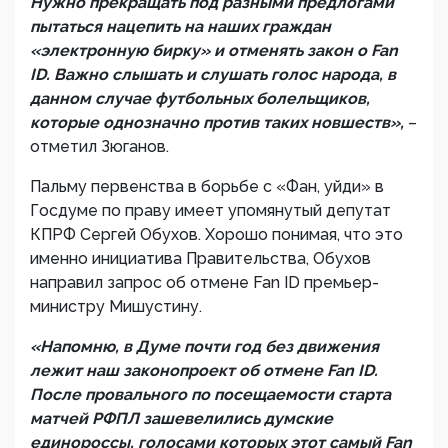
Нужно прекращать под разными предлогами
пытаться нацепить на наших граждан
«электронную бирку» и отменять закон о Fan
ID. Важно слышать и слушать голос народа, в
данном случае футбольных болельщиков,
которые однозначно против таких новшеств»,
–
отметил Зюганов.
Пальму первенства в борьбе с «Фан, уйди» в
Госдуме по праву имеет упомянутый депутат
КПРФ Сергей Обухов. Хорошо понимая, что это
именно инициатива Правительства, Обухов
направил запрос об отмене Fan ID премьер-
министру Мишустину.
«Напомню, в Думе почти год без движения
лежит наш законопроект об отмене Fan ID.
После провального по посещаемости старта
матчей РФПЛ зашевелились думские
единороссы, голосами которых этот самый Fan