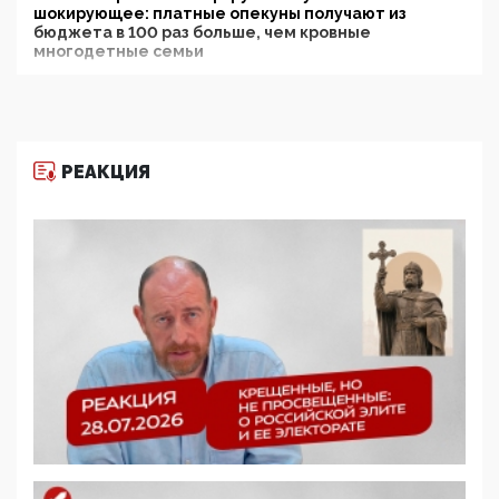
шокирующее: платные опекуны получают из
бюджета в 100 раз больше, чем кровные
многодетные семьи
05:00, 13 Июня 2026
Разбор учебника Обществознания под редакцией
Медведева: суверенитет, традиционные ценности
и немного двоемыслия
РЕАКЦИЯ
11:53, 09 Июня 2026
Прокуратура наконец увидела экстремистскую
деятельность ИИТО ЮНЕСКО в России, но
цифроглобалисты продолжают определять
повестку в образовании
09:43, 01 Июня 2026
5G за счет здоровья граждан: Минцифры намерено
отобрать у регионов и муниципалитетов право
защищать жилые дома и социальные объекты от
ЭМИ
05:58, 26 Мая 2026
Роскомнадзор освободили от борца с
деструктивным и опасным контентом
07:39, 25 Мая 2026