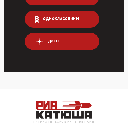
Террорист и убийца Буданов вальяжно сообщил,
что союзники просили Киев не наносить удары по
энергети...
ОДНОКЛАССНИКИ
01:54, 10 Апреля 2026
ПрезидентПутинвчера вечером обьявил
Пасхальное перемирие с 16 часов субботы до конца
дня Воскресен...
ДЗЕН
01:09, 10 Апреля 2026
Цифроконцлагерь работает только на
входМошенники активно пользуются аккаунтами на
Госуслугах уме...
12:01, 10 Апреля 2026
Сионистское правительство благосклонно
разрешило православным христианам провести
обряд Схождения Бл...
09:40, 10 Апреля 2026
Честно говоря, ситуация с продвижением через
российские крупнейшие СМИ персоны Эррола
Маска (отца Ил...
07:11, 10 Апреля 2026
ПАТРИОТИЧЕСКОЕ ИНТЕРНЕТ СМИ
Те, кто стоят за массовым завозом в Россию