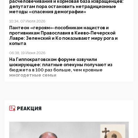
расчеловечивания и кормовая база извращенцев:
депутатам пора остановить нетрадиционные
методы «спасения демографии»
10:34, 07 Июля 2026
Пантеон «героям»-пособникам нацистов и
противникам Православия в Киево-Печерской
Лавре: Зеленский и Ко показывают миру рога и
копыта
06:38, 19 Июня 2026
На Гиппократовском форуме озвучили
шокирующее: платные опекуны получают из
бюджета в 100 раз больше, чем кровные
многодетные семьи
05:00, 13 Июня 2026
Разбор учебника Обществознания под редакцией
Медведева: суверенитет, традиционные ценности
и немного двоемыслия
РЕАКЦИЯ
11:53, 09 Июня 2026
Прокуратура наконец увидела экстремистскую
деятельность ИИТО ЮНЕСКО в России, но
цифроглобалисты продолжают определять
повестку в образовании