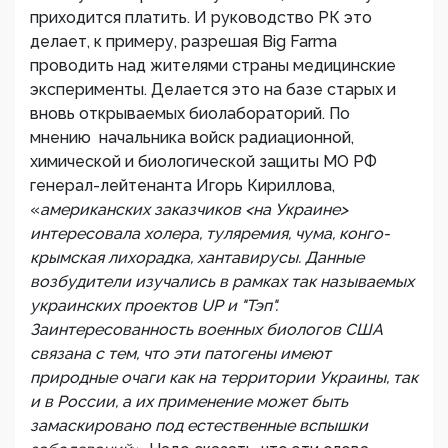
приходится платить. И руководство РК это
делает, к примеру, разрешая Big Farma
проводить над жителями страны медицинские
эксперименты. Делается это на базе старых и
вновь открываемых биолабораторий. По
мнению начальника войск радиационной,
химической и биологической защиты МО РФ
генерал-лейтенанта Игорь Кириллова,
«
американских заказчиков <на Украине>
интересовала холера, туляремия, чума, конго-
крымская лихорадка, хантавирусы. Данные
возбудители изучались в рамках так называемых
украинских проектов UP и "Тэп".
Заинтересованность военных биологов США
связана с тем, что эти патогены имеют
природные очаги как на территории Украины, так
и в России, а их применение может быть
замаскировано под естественные вспышки