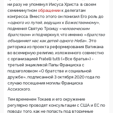
ни разу не упомянул Иисуса Христа в своем
семиминутном
обращении
к делегатам
конгресса. Вместо этого он понизил Его роль до
«
одного из путей, ведущих к Божественному
»,
подменил Святую Троицу «
человеческим
братством
» и подчеркнул, что именно «
братство
объединяет нас как детей одного Неба
». Это
риторика из проекта реформирования Ватикана
во всемирную религию, изложенного совместно
с организацией Fratelli tutti («Все братья») -
третьей энцикликой Папы Франциска с
подзаголовком «О братстве и социальной
дружбе», подписанной 3 октября 2020 года по
случаю посещения могилы Франциска
Ассизского.
Тем временем Токаев и его окружение
регулярно проводят консультации с США и ЕС по
поводу того, как не попасть под вторичные