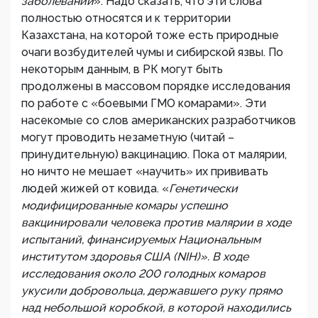
заболеваний
». Надо сказать, что эти слова
полностью относятся и к территории
Казахстана, на которой тоже есть природные
очаги возбудителей чумы и сибирской язвы. По
некоторым данным, в РК могут быть
продолжены в массовом порядке исследования
по работе с «боевыми ГМО комарами». Эти
насекомые со слов американских разработчиков
могут проводить незаметную (читай –
принудительную) вакцинацию. Пока от малярии,
но ничто не мешает «научить» их прививать
людей жижей от ковида. «
Генетически
модифицированные комары успешно
вакцинировали человека против малярии в ходе
испытаний, финансируемых Национальным
институтом здоровья США (NIH)». В ходе
исследования около 200 голодных комаров
укусили добровольца, державшего руку прямо
над небольшой коробкой, в которой находились