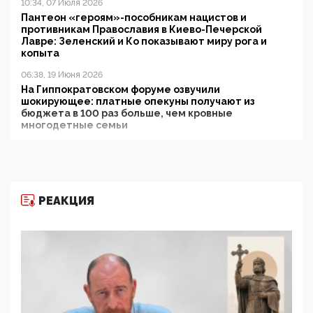
10:34, 07 Июля 2026
Пантеон «героям»-пособникам нацистов и
противникам Православия в Киево-Печерской
Лавре: Зеленский и Ко показывают миру рога и
копыта
06:38, 19 Июня 2026
На Гиппократовском форуме озвучили
шокирующее: платные опекуны получают из
бюджета в 100 раз больше, чем кровные
многодетные семьи
05:00, 13 Июня 2026
Разбор учебника Обществознания под редакцией
Медведева: суверенитет, традиционные ценности
и немного двоемыслия
РЕАКЦИЯ
11:53, 09 Июня 2026
Прокуратура наконец увидела экстремистскую
деятельность ИИТО ЮНЕСКО в России, но
цифроглобалисты продолжают определять
повестку в образовании
09:43, 01 Июня 2026
5G за счет здоровья граждан: Минцифры намерено
отобрать у регионов и муниципалитетов право