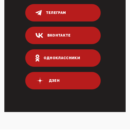
переводах по ...
03:35, 10 Апреля 2026
ТЕЛЕГРАМ
Суммарное вознаграждение менеджменту в 15
крупных банках по итогам 2025 года превысило 63
млрд руб. ...
03:01, 10 Апреля 2026
ВКОНТАКТЕ
Террорист и убийца Буданов вальяжно сообщил,
что союзники просили Киев не наносить удары по
энергети...
ОДНОКЛАССНИКИ
01:54, 10 Апреля 2026
ПрезидентПутинвчера вечером обьявил
Пасхальное перемирие с 16 часов субботы до конца
дня Воскресен...
ДЗЕН
01:09, 10 Апреля 2026
Цифроконцлагерь работает только на
входМошенники активно пользуются аккаунтами на
Госуслугах уме...
12:01, 10 Апреля 2026
Сионистское правительство благосклонно
разрешило православным христианам провести
обряд Схождения Бл...