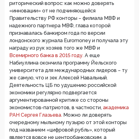
риторический вопрос: как можно доверять
«инновации» от не подчиняющейся
Правительству РФ конторы – филиала МВФ и
надежного партнера МВФ, глава которой
признавалась банкиром года по версии
лондонского журнала Euromoney и получала эту
награду из рук хозяев того же МВФ и
Всемирного банка в 2015 году.
А еще
Набиуллина окончила программу Йельского
университета для международных лидеров – ту
же самую, что и зек Алексей Навальный.
Деятельность ЦБ по удушению российской
экономики регулярно подвергается
аргументированной критике со стороны
экономистов-патриотов, в частности,
академика
РАН Сергея Глазьева.
Можно ли доверять
очередному мыльному пузырю от этой конторы
под названием «цифровой рубль», который
является вовсе не центробанковским, а