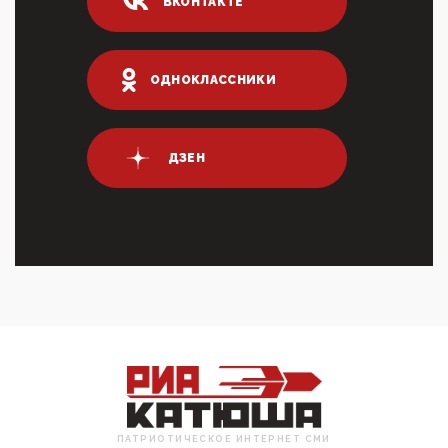
03:01, 10 Апреля 2026
ВКОНТАКТЕ
Террорист и убийца Буданов вальяжно сообщил,
что союзники просили Киев не наносить удары по
энергети...
ОДНОКЛАССНИКИ
01:54, 10 Апреля 2026
ПрезидентПутинвчера вечером обьявил
Пасхальное перемирие с 16 часов субботы до конца
дня Воскресен...
ДЗЕН
01:09, 10 Апреля 2026
Цифроконцлагерь работает только на
входМошенники активно пользуются аккаунтами на
Госуслугах уме...
12:01, 10 Апреля 2026
Сионистское правительство благосклонно
разрешило православным христианам провести
обряд Схождения Бл...
09:40, 10 Апреля 2026
Честно говоря, ситуация с продвижением через
российские крупнейшие СМИ персоны Эррола
Маска (отца Ил...
07:11, 10 Апреля 2026
ПАТРИОТИЧЕСКОЕ ИНТЕРНЕТ СМИ