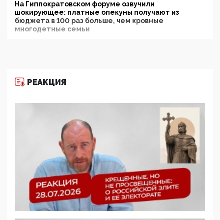
На Гиппократовском форуме озвучили
шокирующее: платные опекуны получают из
бюджета в 100 раз больше, чем кровные
многодетные семьи
05:00, 13 Июня 2026
Разбор учебника Обществознания под редакцией
Медведева: суверенитет, традиционные ценности
и немного двоемыслия
РЕАКЦИЯ
11:53, 09 Июня 2026
Прокуратура наконец увидела экстремистскую
деятельность ИИТО ЮНЕСКО в России, но
цифроглобалисты продолжают определять
повестку в образовании
09:43, 01 Июня 2026
5G за счет здоровья граждан: Минцифры намерено
отобрать у регионов и муниципалитетов право
защищать жилые дома и социальные объекты от
ЭМИ
05:58, 26 Мая 2026
Роскомнадзор освободили от борца с
деструктивным и опасным контентом