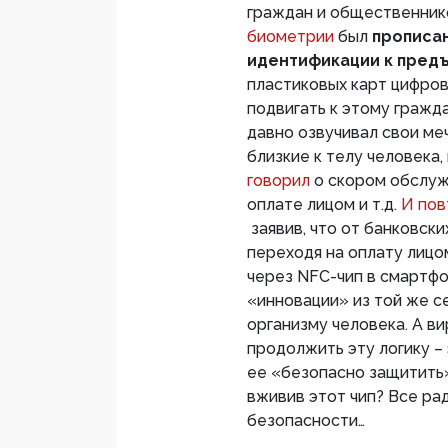
граждан и общественни
биометрии
был
прописан
идентификации к предъ
пластиковых карт цифров
подвигать к этому гражд
давно озвучивал свои ме
близкие к телу человека,
говорил
о скором обслуж
оплате лицом и т.д.
И пов
заявив, что от банковск
переходя на оплату лицо
через NFC-чип в смартфо
«инновации» из той же с
организму человека. А ви
продолжить эту логику –
ее «безопасно защитить»
вживив этот чип? Все ра
безопасности…