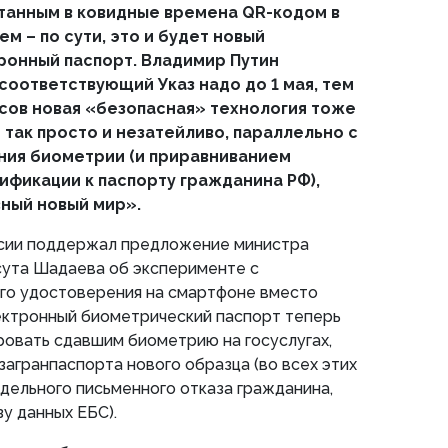
атанным в ковидные времена
QR
-кодом в
м – по сути, это и будет новый
ронный паспорт. Владимир Путин
 соответствующий Указ надо до 1 мая, тем
осов новая «безопасная» технология тоже
 так просто и незатейливо, параллельно с
ия биометрии (и приравниванием
фикации к паспорту гражданина РФ),
вный новый мир».
сии поддержал предложение министра
сута Шадаева об эксперименте с
го удостоверения на смартфоне вместо
ектронный биометрический паспорт теперь
овать сдавшим биометрию на госуслугах,
загранпаспорта нового образца (во всех этих
тдельного письменного отказа гражданина,
зу данных ЕБС).