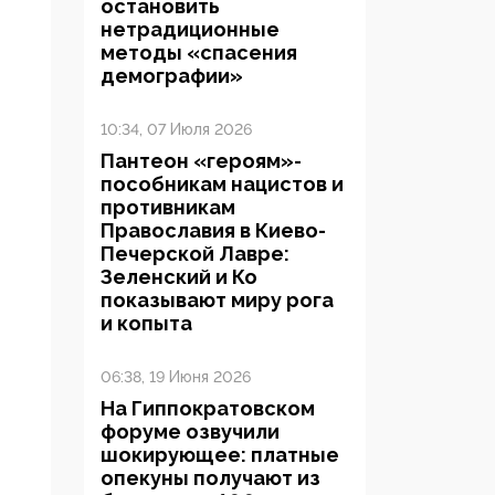
остановить
нетрадиционные
методы «спасения
демографии»
10:34, 07 Июля 2026
Пантеон «героям»-
пособникам нацистов и
противникам
Православия в Киево-
Печерской Лавре:
Зеленский и Ко
показывают миру рога
и копыта
06:38, 19 Июня 2026
На Гиппократовском
форуме озвучили
шокирующее: платные
опекуны получают из