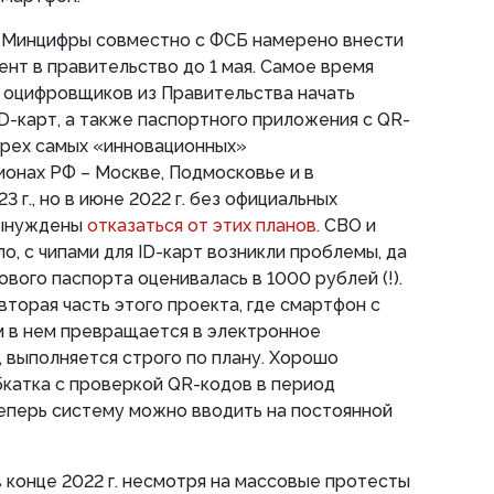
Минцифры совместно с ФСБ намерено внести
т в правительство до 1 мая. Самое время
м оцифровщиков из Правительства начать
D-карт, а также паспортного приложения с QR-
трех самых «инновационных»
ионах РФ – Москве, Подмосковье и в
3 г., но в июне 2022 г. без официальных
вынуждены
отказаться от этих планов.
СВО и
о, с чипами для ID-карт возникли проблемы, да
вого паспорта оценивалась в 1000 рублей (!).
вторая часть этого проекта, где смартфон с
 в нем превращается в электронное
 выполняется строго по плану. Хорошо
обкатка с проверкой QR-кодов в период
еперь систему можно вводить на постоянной
в конце 2022 г. несмотря на массовые протесты