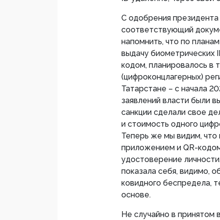
С одобрения президента
соответствующий докумен
напомнить, что по плана
выдачу биометрических I
кодом, планировалось в 
(цифроконцлагерных) рег
Татарстане – с начала 202
заявлений власти были 
санкции сделали свое дел
и стоимость одного цифро
Теперь же мы видим, что 
приложением и QR-кодом
удостоверение личности,
показала себя, видимо, 
ковидного беспредела, т
основе.
Не случайно в принятом 