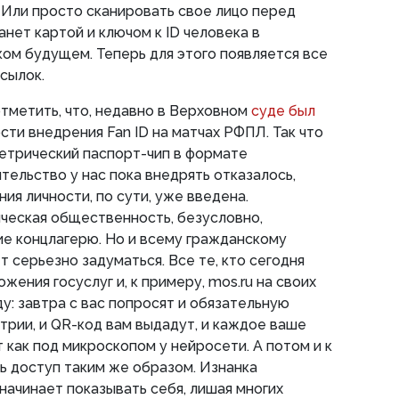
. Или просто сканировать свое лицо перед
анет картой и ключом к ID человека в
ом будущем. Теперь для этого появляется все
сылок.
тметить, что, недавно в Верховном
суде был
сти внедрения Fan ID на матчах РФПЛ. Так что
метрический паспорт-чип в формате
тельство у нас пока внедрять отказалось,
ия личности, по сути, уже введена.
ческая общественность, безусловно,
е концлагерю. Но и всему гражданскому
 серьезно задуматься. Все те, кто сегодня
жения госуслуг и, к примеру, mos.ru на своих
у: завтра с вас попросят и обязательную
рии, и QR-код вам выдадут, и каждое ваше
 как под микроскопом у нейросети. А потом и к
ь доступ таким же образом. Изнанка
начинает показывать себя, лишая многих