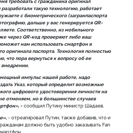
мя требовать с гражданина оригинал
 разработали такую технологию, работает
гружаете с биометрического (загранпаспорта
фотографию, дальше у вас генерируется
QR
-
вляете. Соответственно, из мобильного
оже через
QR
-код проверяют либо ваш
 поможет нам использовать смартфон в
то оригинала паспорта. Технология полностью
ю, что пора вернуться к вопросу об ее
 внедрении.
ь мощный импульс нашей работе, надо
издать Указ, который определит возможные
акого цифрового удостоверения личности на
не отменяем, но в большинстве случаев
артфон»,
-
сообщил Путину министр Шадаев.
е»,
- отреагировал Путин, также добавив, что и
гражданам должно быть удобно заказывать Fan
смартфон.