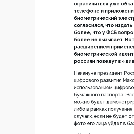
ограничиться уже обк
телефоне и приложение
биометрический элект
согласился, что издать
более, что у ФСБ вопр
более не вызывает. Вот
расширением применен
биометрической иденти
россиян поведут в «ди
Накануне президент Рос
цифрового развития Мак
использованием цифрово
бумажного паспорта. Эл
можно будет демонстрир
либо в рамках получения 
случаях, если не будет о
фото его лица уйдет в ба