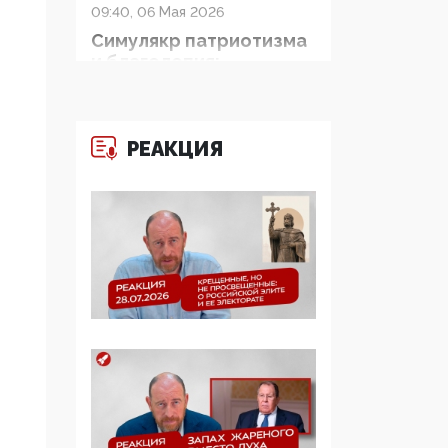
09:40, 06 Мая 2026
Симулякр патриотизма
и благолепия:
профилактика негатива
среди молодежи снова
отдана на откуп
«движперам»
РЕАКЦИЯ
03:35, 25 Апреля 2026
120 лет
парламентаризма: как
институт
народовластия
превратился в «чего
изволите» для
Правительства и АП
06:29, 15 Апреля 2026
Социальный фонд
России – пионер