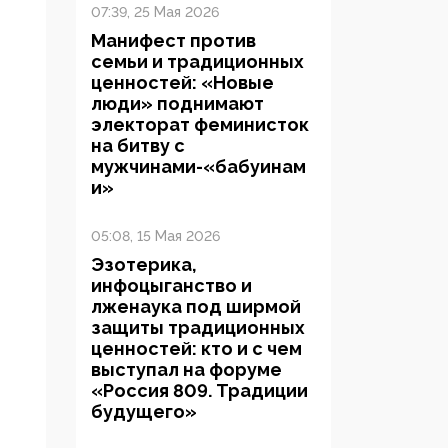
07:39, 25 Мая 2026
Манифест против
семьи и традиционных
ценностей: «Новые
люди» поднимают
электорат феминисток
на битву с
мужчинами-«бабуинам
и»
05:08, 15 Мая 2026
Эзотерика,
инфоцыганство и
лженаука под ширмой
защиты традиционных
ценностей: кто и с чем
выступал на форуме
«Россия 809. Традиции
будущего»