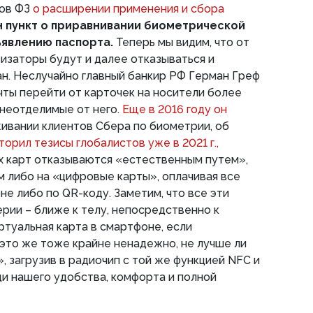
ков ФЗ
о расширении применения и сбора
 пункт о приравнивании биометрической
явлению паспорта.
Теперь мы видим, что от
изаторы будут и далее отказываться и
ан. Неслучайно главный банкир РФ Герман Греф
чты перейти от карточек на носители более
 неотделимые от него.
Еще в 2016 году он
ивании клиентов Сбера по биометрии, об
торил тезисы глобалистов уже в 2021 г.,
их карт отказываются «естественным путем»,
м либо на «цифровые карты», оплачивая все
не либо по QR-коду. Заметим, что все эти
ерии – ближе к телу, непосредственно к
ртуальная карта в смартфоне, если
 это же тоже крайне ненадежно, не лучше ли
, загрузив в радиочип с той же функцией NFC и
ди нашего удобства, комфорта и полной