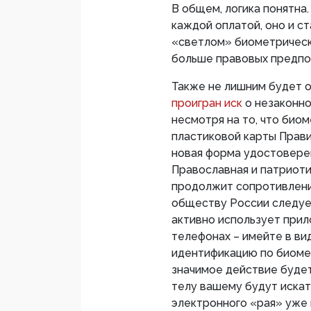
В общем, логика понятна
каждой оплатой, оно и ст
«светлом» биометрическ
больше правовых предпо
Также не лишним будет о
проигран иск
о незаконно
несмотря на то, что био
пластиковой карты Прави
новая форма удостоверен
Православная и патриоти
продолжит сопротивлени
обществу России следует
активно использует прило
телефонах – имейте в вид
идентификацию по биомет
значимое действие будет
телу вашему будут искат
электронного «рая» уже 