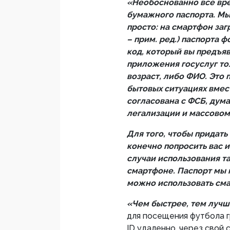
«Необоснованно все вре
бумажного паспорта. Мы
просто: на смартфон за
– прим. ред.) паспорта 
код, который вы предъя
приложения госуслуг т
возраст, либо ФИО. Это
бытовых ситуациях вмес
согласована с ФСБ, дума
легализации и массовом
Для того, чтобы придат
конечно попросить вас 
случаи использования т
смартфоне. Паспорт мы 
можно использовать см
«Чем быстрее, тем лучш
для посещения футбола 
ID удаленно, через свой 