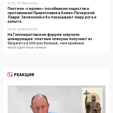
10:34, 07 Июля 2026
Пантеон «героям»-пособникам нацистов и
противникам Православия в Киево-Печерской
Лавре: Зеленский и Ко показывают миру рога и
копыта
06:38, 19 Июня 2026
На Гиппократовском форуме озвучили
шокирующее: платные опекуны получают из
бюджета в 100 раз больше, чем кровные
многодетные семьи
05:00, 13 Июня 2026
Разбор учебника Обществознания под редакцией
Медведева: суверенитет, традиционные ценности
и немного двоемыслия
РЕАКЦИЯ
11:53, 09 Июня 2026
Прокуратура наконец увидела экстремистскую
деятельность ИИТО ЮНЕСКО в России, но
цифроглобалисты продолжают определять
повестку в образовании
09:43, 01 Июня 2026
5G за счет здоровья граждан: Минцифры намерено
отобрать у регионов и муниципалитетов право