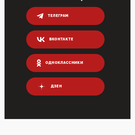
переводах по ...
03:35, 10 Апреля 2026
ТЕЛЕГРАМ
Суммарное вознаграждение менеджменту в 15
крупных банках по итогам 2025 года превысило 63
млрд руб. ...
03:01, 10 Апреля 2026
ВКОНТАКТЕ
Террорист и убийца Буданов вальяжно сообщил,
что союзники просили Киев не наносить удары по
энергети...
ОДНОКЛАССНИКИ
01:54, 10 Апреля 2026
ПрезидентПутинвчера вечером обьявил
Пасхальное перемирие с 16 часов субботы до конца
дня Воскресен...
ДЗЕН
01:09, 10 Апреля 2026
Цифроконцлагерь работает только на
входМошенники активно пользуются аккаунтами на
Госуслугах уме...
12:01, 10 Апреля 2026
Сионистское правительство благосклонно
разрешило православным христианам провести
обряд Схождения Бл...