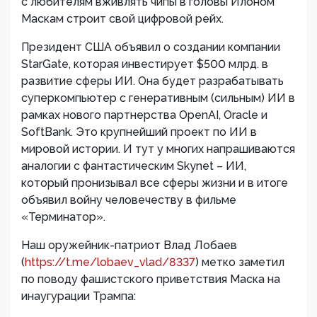
с любителям вживлять чипы в головы Илоном
Маскам строит свой цифровой рейх.
Президент США объявил о создании компании
StarGate, которая инвестирует $500 млрд. в
развитие сферы ИИ. Она будет разрабатывать
суперкомпьютер с генеративным (сильным) ИИ в
рамках нового партнерства OpenAI, Oracle и
SoftBank. Это крупнейший проект по ИИ в
мировой истории. И тут у многих напрашиваются
аналогии с фантастическим Skynet – ИИ,
который пронизывал все сферы жизни и в итоге
объявил войну человечеству в фильме
«Терминатор».
Наш оружейник-патриот Влад Лобаев
(
https://t.me/lobaev_vlad/8337
) метко заметил
по поводу фашистского приветствия Маска на
инаугурации Трампа: