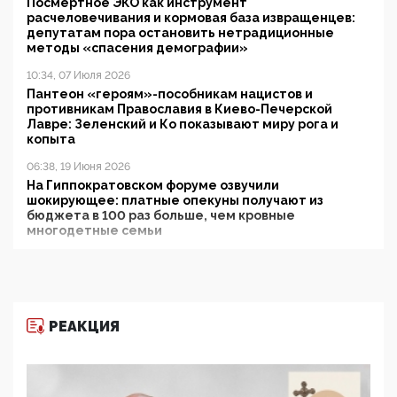
Посмертное ЭКО как инструмент
расчеловечивания и кормовая база извращенцев:
депутатам пора остановить нетрадиционные
методы «спасения демографии»
10:34, 07 Июля 2026
Пантеон «героям»-пособникам нацистов и
противникам Православия в Киево-Печерской
Лавре: Зеленский и Ко показывают миру рога и
копыта
06:38, 19 Июня 2026
На Гиппократовском форуме озвучили
шокирующее: платные опекуны получают из
бюджета в 100 раз больше, чем кровные
многодетные семьи
05:00, 13 Июня 2026
Разбор учебника Обществознания под редакцией
Медведева: суверенитет, традиционные ценности
и немного двоемыслия
РЕАКЦИЯ
11:53, 09 Июня 2026
Прокуратура наконец увидела экстремистскую
деятельность ИИТО ЮНЕСКО в России, но
цифроглобалисты продолжают определять