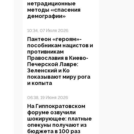
нетрадиционные
методы «спасения
демографии»
10:34, 07 Июля 2026
Пантеон «героям»-
пособникам нацистов и
противникам
Православия в Киево-
Печерской Лавре:
Зеленский и Ко
показывают миру рога
и копыта
06:38, 19 Июня 2026
На Гиппократовском
форуме озвучили
шокирующее: платные
опекуны получают из
бюджета в 100 раз