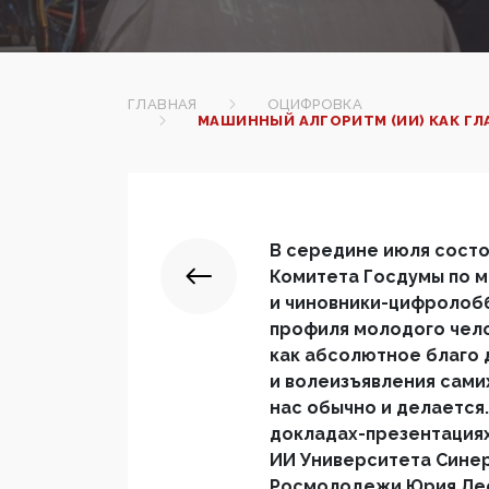
ГЛАВНАЯ
ОЦИФРОВКА
МАШИННЫЙ АЛГОРИТМ (ИИ) КАК Г
В середине июля состо
Комитета Госдумы по м
и чиновники-цифролоб
профиля молодого чело
как абсолютное благо д
и волеизъявления сами
нас обычно и делается.
докладах-презентациях 
ИИ Университета Синер
Росмолодежи Юрия Леск