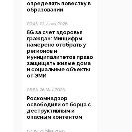
определять повестку в
образовании
09:43, 01 Июня 2026
5G за счет здоровья
граждан: Минцифры
намерено отобрать у
регионов и
муниципалитетов право
защищать жилые дома
и социальные объекты
от ЭМИ
05:58, 26 Мая 2026
Роскомнадзор
освободили от борца с
деструктивным и
опасным контентом
07:39, 25 Мая 2026