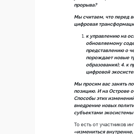
прорыва?
Мы считаем, что перед 
цифровая трансформация
к управлению на ос
обновляемому соде
представлению о че
порождает новые тр
образования); 4. к
цифровой экосисте
Мы просим вас занять п
позицию. И на Острове о
Способы этих изменений
внедрение новых полити
субъектами экосистемы 
То есть от участников и
«измениться внутренне,