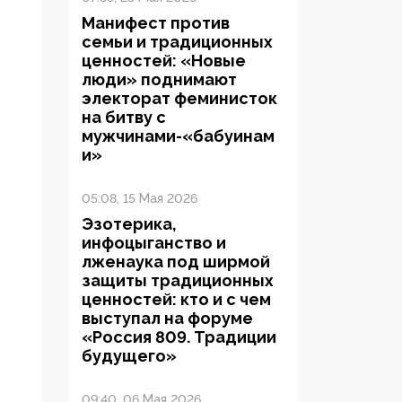
Манифест против
семьи и традиционных
ценностей: «Новые
люди» поднимают
электорат феминисток
на битву с
мужчинами-«бабуинам
и»
05:08, 15 Мая 2026
Эзотерика,
инфоцыганство и
лженаука под ширмой
защиты традиционных
ценностей: кто и с чем
выступал на форуме
«Россия 809. Традиции
будущего»
09:40, 06 Мая 2026