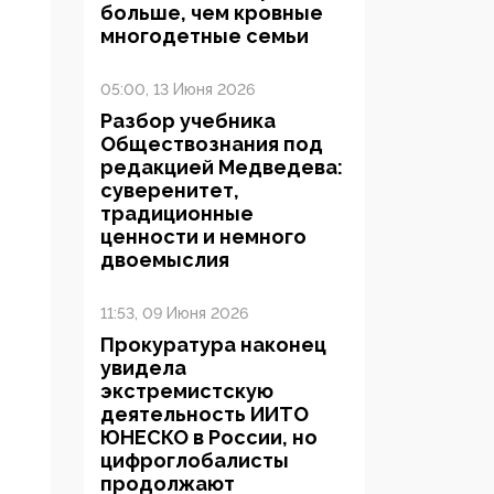
больше, чем кровные
многодетные семьи
05:00, 13 Июня 2026
Разбор учебника
Обществознания под
редакцией Медведева:
суверенитет,
традиционные
ценности и немного
двоемыслия
11:53, 09 Июня 2026
Прокуратура наконец
увидела
экстремистскую
деятельность ИИТО
ЮНЕСКО в России, но
цифроглобалисты
продолжают