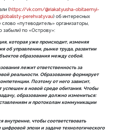
али (
https://vk.com/@riakatyusha-obitaemyi-
-globalisty-perehvatyvau
) об интересных
ое слово «путеводитель» организаторы,
о забыли) по «Острову»:
я, которая уже происходит, изменяя
я об управлении, рынке труда, развитии
убъектов образования между собой.
зования лежит ответственность за
овой реальности. Образование формирует
мпетенции. Поэтому от него зависит,
т успешен в новой среде обитания. Чтобы
задачу, образование должно измениться:
дставлениям и протоколам коммуникации
я внутренне, чтобы соответствовать
 цифровой эпохи и задаче технологического