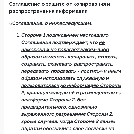
Соглашение о защите от копирования и
распространения информации
«Соглашение, о нижеследующем:
Сторона 1 подписанием настоящего
Соглашения подтверждает, что
не
намерена и не полагает каким-либо
образом изменять, копировать, стирать,
сохранять, скачивать, распространять,
передавать, продавать, «постить» и иным
образом использовать служебную и
пользовательскую информацию Стороны
2
,
принадлежащую ей и размещенную на
платформе Стороны 2, без
предварительного, однозначно
выраженного разрешения Стороны 2
,
кроме случаев, когда Сторона 2 явным
образом обозначила свое согласие на