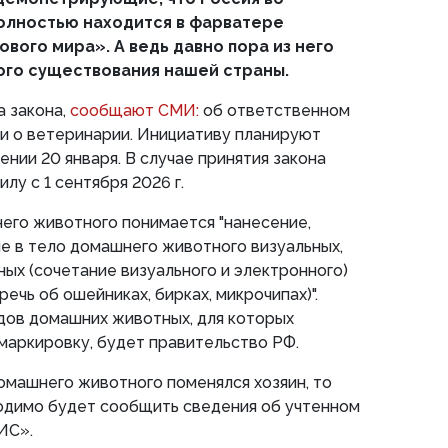
олностью находится в фарватере
вого мира». А ведь давно пора из него
ого существования нашей страны.
а закона,
сообщают СМИ:
об ответственном
и о ветеринарии. Инициативу планируют
нии 20 января. В случае принятия закона
лу с 1 сентября 2026 г.
его животного понимается "нанесение,
е в тело домашнего животного визуальных,
ых (сочетание визуального и электронного)
ечь об ошейниках, бирках, микрочипах)".
дов домашних животных, для которых
 маркировку, будет правительство РФ.
омашнего животного поменялся хозяин, то
одимо будет сообщить сведения об учтенном
ИС».