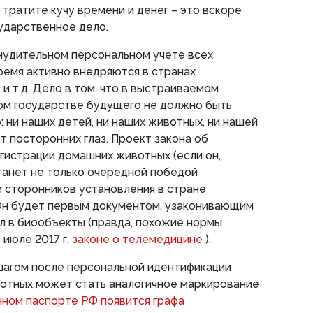
 тратите кучу времени и денег – это вскоре
сударственное дело.
нудительном персональном учете всех
ремя активно внедряются в странах
и т.д. Дело в том, что в выстраиваемом
ом государстве будущего не должно быть
: ни наших детей, ни наших животных, ни нашей
т посторонних глаз. Проект закона об
гистрации домашних животных (если он,
станет не только очередной победой
 сторонников установления в стране
Он будет первым документом, узаконивающим
л в биообъекты (правда, похожие нормы
 июле 2017 г.
законе о телемедицине
).
агом после персональной идентификации
вотных может стать аналогичное маркирование
нном паспорте РФ появится графа