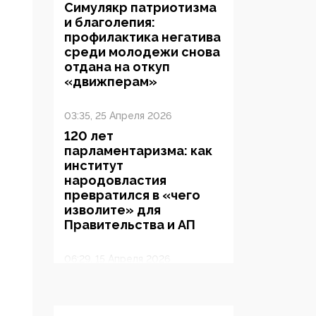
Симулякр патриотизма
и благолепия:
профилактика негатива
среди молодежи снова
отдана на откуп
«движперам»
03:35, 25 Апреля 2026
120 лет
парламентаризма: как
институт
народовластия
превратился в «чего
изволите» для
Правительства и АП
06:29, 15 Апреля 2026
Социальный фонд
России – пионер
жесткого внедрения