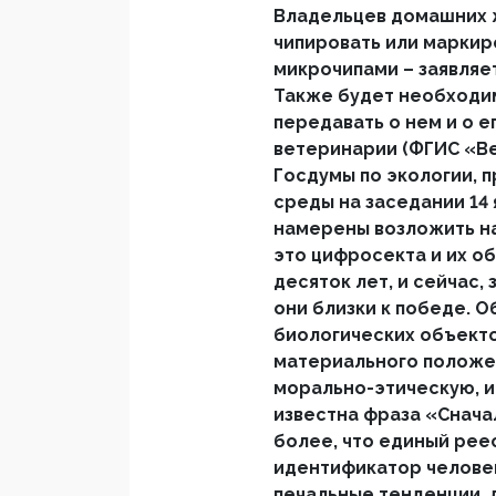
Владельцев домашних ж
чипировать или маркир
микрочипами – заявляет
Также будет необходимо
передавать о нем и о е
ветеринарии (ФГИС «В
Госдумы по экологии,
среды на заседании 14
намерены возложить на 
это цифросекта и их об
десяток лет, и сейчас
они близки к победе. 
биологических объекто
материального положе
морально-этическую, 
известна фраза «Снача
более, что единый рее
идентификатор человек
печальные тенденции, 