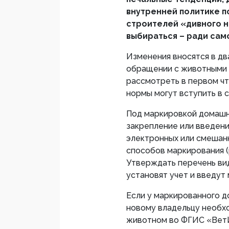
внутренней политике п
строителей «дивного но
выбираться – ради сам
Изменения вносятся в дв
обращении с животными 
рассмотреть в первом чте
нормы могут вступить в си
Под маркировкой домашн
закрепление или введени
электронных или смешанн
способов маркирования (р
Утверждать перечень ви
установят учет и введут
Если у маркированного д
новому владельцу необх
животном во ФГИС «Вет