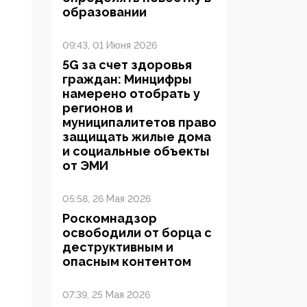
образовании
09:43, 01 Июня 2026
5G за счет здоровья
граждан: Минцифры
намерено отобрать у
регионов и
муниципалитетов право
защищать жилые дома
и социальные объекты
от ЭМИ
05:58, 26 Мая 2026
Роскомнадзор
освободили от борца с
деструктивным и
опасным контентом
07:39, 25 Мая 2026