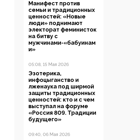
Манифест против
семьи и традиционных
ценностей: «Новые
люди» поднимают
электорат феминисток
на битву с
мужчинами-«бабуинам
и»
05:08, 15 Мая 2026
Эзотерика,
инфоцыганство и
лженаука под ширмой
защиты традиционных
ценностей: кто и с чем
выступал на форуме
«Россия 809. Традиции
будущего»
09:40, 06 Мая 2026