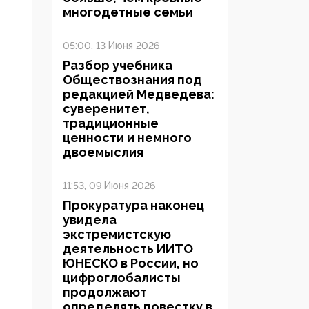
многодетные семьи
05:00, 13 Июня 2026
Разбор учебника
Обществознания под
редакцией Медведева:
суверенитет,
традиционные
ценности и немного
двоемыслия
11:53, 09 Июня 2026
Прокуратура наконец
увидела
экстремистскую
деятельность ИИТО
ЮНЕСКО в России, но
цифроглобалисты
продолжают
определять повестку в