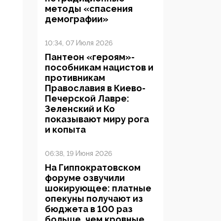
методы «спасения
демографии»
10:34, 07 Июля 2026
Пантеон «героям»-
пособникам нацистов и
противникам
Православия в Киево-
Печерской Лавре:
Зеленский и Ко
показывают миру рога
и копыта
06:38, 19 Июня 2026
На Гиппократовском
форуме озвучили
шокирующее: платные
опекуны получают из
бюджета в 100 раз
больше, чем кровные