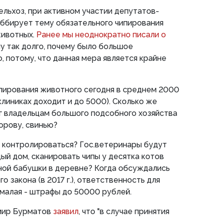
ельхоз, при активном участии депутатов-
оббирует тему обязательного чипирования
животных.
Ранее мы неоднократно писали о
му так долго, почему было большое
, потому, что данная мера является крайне
пирования животного сегодня в среднем 2000
клиниках доходит и до 5000). Сколько же
г владельцам большого подсобного хозяйства
корову, свинью?
т контролироваться? Гос.ветеринары будут
ый дом, сканировать чипы у десятка котов
ной бабушки в деревне? Когда обсуждались
 закона (в 2017 г.), ответственность для
малая - штрафы до 50000 рублей.
мир Бурматов
заявил
, что "в случае принятия