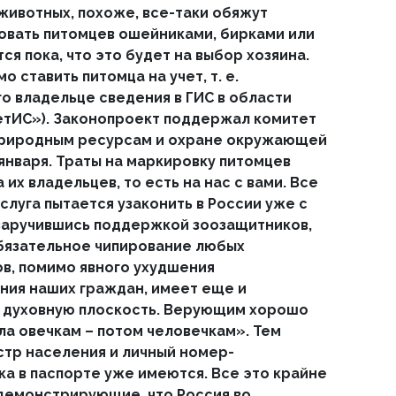
ивотных, похоже, все-таки обяжут
овать питомцев ошейниками, бирками или
ся пока, что это будет на выбор хозяина.
 ставить питомца на учет, т. е.
го владельце сведения в ГИС в области
етИС»). Законопроект поддержал комитет
 природным ресурсам и охране окружающей
 января. Траты на маркировку питомцев
их владельцев, то есть на нас с вами. Все
слуга пытается узаконить в России уже с
, заручившись поддержкой зоозащитников,
Обязательное чипирование любых
в, помимо явного ухудшения
ния наших граждан, имеет еще и
и духовную плоскость. Верующим хорошо
ла овечкам – потом человечкам». Тем
стр населения и личный номер-
а в паспорте уже имеются. Все это крайне
демонстрирующие, что Россия во