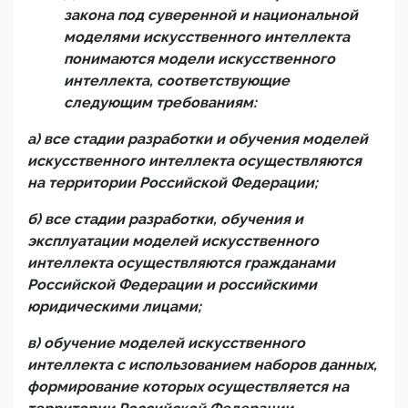
закона под суверенной
и национальной
модел
ями
искусственного интеллекта
понима
ю
тся модел
и
искусственного
интеллекта, соответствующ
ие
следующим требованиям:
а) все стадии разработки и обучения модел
ей
искусственного интеллекта осуществляются
на территории Российской Федерации;
б) все стадии разработки, обучения и
эксплуатации модел
ей
искусственного
интеллекта осуществляются гражданами
Российской Федерации и российскими
юридическими лицами;
в
) обучение модел
ей
искусственного
интеллекта с использованием наборов данных,
формирование которых осуществляется на