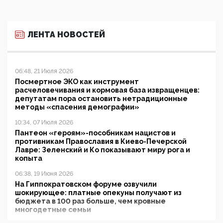
ЛЕНТА НОВОСТЕЙ
06:48, 21 Июля 2026
Посмертное ЭКО как инструмент
расчеловечивания и кормовая база извращенцев:
депутатам пора остановить нетрадиционные
методы «спасения демографии»
10:34, 07 Июля 2026
Пантеон «героям»-пособникам нацистов и
противникам Православия в Киево-Печерской
Лавре: Зеленский и Ко показывают миру рога и
копыта
06:38, 19 Июня 2026
На Гиппократовском форуме озвучили
шокирующее: платные опекуны получают из
бюджета в 100 раз больше, чем кровные
многодетные семьи