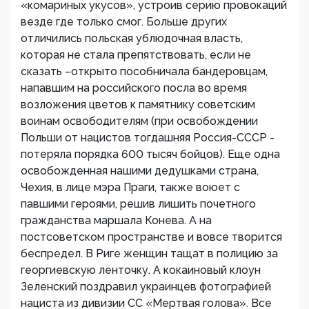
«комариных укусов», устроив серию провокаций
везде где только смог. Больше других
отличились польская ублюдочная власть,
которая не стала препятствовать, если не
сказать –открыто пособничала бандеровцам,
напавшим на российского посла во время
возложения цветов к памятнику советским
воинам освободителям (при освобождении
Польши от нацистов тогдашняя Россия-СССР -
потеряла порядка 600 тысяч бойцов). Еще одна
освобожденная нашими дедушками страна,
Чехия, в лице мэра Праги, также воюет с
павшими героями, решив лишить почетного
гражданства маршала Конева. А на
постсоветском пространстве и вовсе творится
беспредел. В Риге женщин тащат в полицию за
георгиевскую ленточку. А кокаиновый клоун
Зеленский поздравил украинцев фотографией
нациста из дивизии СС «Мертвая голова». Все