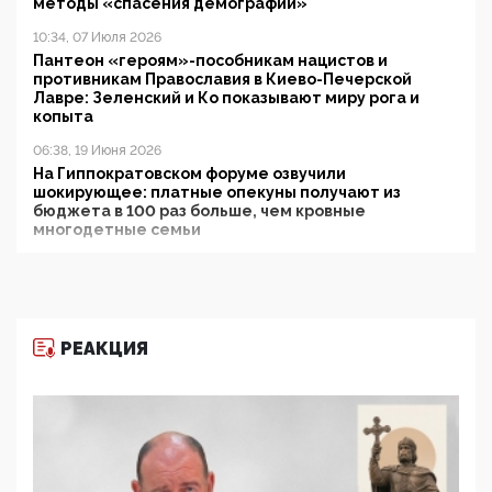
методы «спасения демографии»
10:34, 07 Июля 2026
Пантеон «героям»-пособникам нацистов и
противникам Православия в Киево-Печерской
Лавре: Зеленский и Ко показывают миру рога и
копыта
06:38, 19 Июня 2026
На Гиппократовском форуме озвучили
шокирующее: платные опекуны получают из
бюджета в 100 раз больше, чем кровные
многодетные семьи
05:00, 13 Июня 2026
Разбор учебника Обществознания под редакцией
Медведева: суверенитет, традиционные ценности
и немного двоемыслия
РЕАКЦИЯ
11:53, 09 Июня 2026
Прокуратура наконец увидела экстремистскую
деятельность ИИТО ЮНЕСКО в России, но
цифроглобалисты продолжают определять
повестку в образовании
09:43, 01 Июня 2026