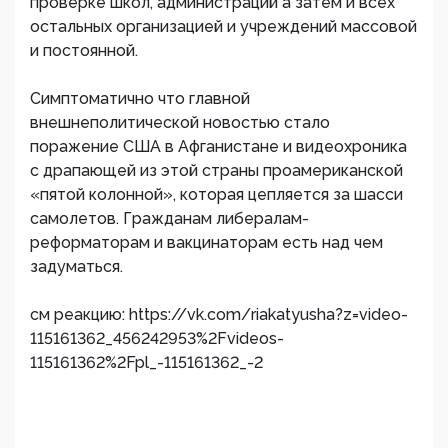
проверке школ, администраций а затем и всех
остальных организацией и учреждений массовой
и постоянной.
Симптоматично что главной
внешнеполитической новостью стало
поражение США в Афганистане и видеохроника
с драпающей из этой страны проамериканской
«пятой колонной», которая цепляется за шасси
самолетов. Гражданам либералам-
реформаторам и вакцинаторам есть над чем
задуматься.
см реакцию: https://vk.com/riakatyusha?z=video-
115161362_456242953%2Fvideos-
115161362%2Fpl_-115161362_-2