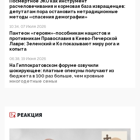
Посмертное ЭКО как инструмент
расчеловечивания и кормовая база извращенцев:
депутатам пора остановить нетрадиционные
методы «спасения демографии»
10:34, 07 Июля 2026
Пантеон «героям»-пособникам нацистов и
противникам Православия в Киево-Печерской
Лавре: Зеленский и Ко показывают миру рога и
копыта
06:38, 19 Июня 2026
На Гиппократовском форуме озвучили
шокирующее: платные опекуны получают из
бюджета в 100 раз больше, чем кровные
многодетные семьи
05:00, 13 Июня 2026
Разбор учебника Обществознания под редакцией
Медведева: суверенитет, традиционные ценности
и немного двоемыслия
РЕАКЦИЯ
11:53, 09 Июня 2026
Прокуратура наконец увидела экстремистскую
деятельность ИИТО ЮНЕСКО в России, но
цифроглобалисты продолжают определять