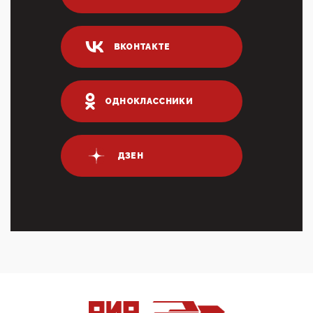
04:47, 10 Апреля 2026
ИНН для переводов по СБП это первый шаг из
ВКОНТАКТЕ
логических двухЗаполнение ИНН при любых
переводах по ...
03:35, 10 Апреля 2026
Суммарное вознаграждение менеджменту в 15
ОДНОКЛАССНИКИ
крупных банках по итогам 2025 года превысило 63
млрд руб. ...
03:01, 10 Апреля 2026
Террорист и убийца Буданов вальяжно сообщил,
ДЗЕН
что союзники просили Киев не наносить удары по
энергети...
01:54, 10 Апреля 2026
ПрезидентПутинвчера вечером обьявил
Пасхальное перемирие с 16 часов субботы до конца
дня Воскресен...
01:09, 10 Апреля 2026
Цифроконцлагерь работает только на
входМошенники активно пользуются аккаунтами на
Госуслугах уме...