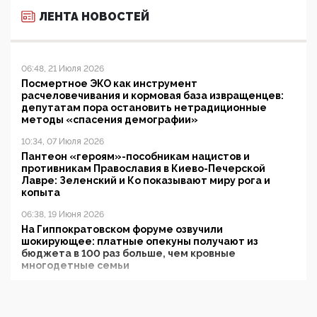
ЛЕНТА НОВОСТЕЙ
06:48, 21 Июля 2026
Посмертное ЭКО как инструмент
расчеловечивания и кормовая база извращенцев:
депутатам пора остановить нетрадиционные
методы «спасения демографии»
10:34, 07 Июля 2026
Пантеон «героям»-пособникам нацистов и
противникам Православия в Киево-Печерской
Лавре: Зеленский и Ко показывают миру рога и
копыта
06:38, 19 Июня 2026
На Гиппократовском форуме озвучили
шокирующее: платные опекуны получают из
бюджета в 100 раз больше, чем кровные
многодетные семьи
05:00, 13 Июня 2026
Разбор учебника Обществознания под редакцией
Медведева: суверенитет, традиционные ценности