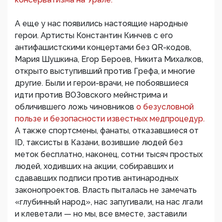
А еще у нас появились настоящие народные
герои. Артисты Константин Кинчев с его
антифашистскими концертами без QR-кодов,
Мария Шушкина, Егор Бероев, Никита Михалков,
открыто выступивший против Грефа, и многие
другие. Были и герои-врачи, не побоявшиеся
идти против ВОЗовского мейнстрима и
обличившего ложь чиновников
о безусловной
пользе и безопасности известных медпроцедур.
А также спортсмены, фанаты, отказавшиеся от
ID, таксисты в Казани, возившие людей без
меток бесплатно, наконец, сотни тысяч простых
людей, ходивших на акции, собиравших и
сдававших подписи против антинародных
законопроектов. Власть пыталась не замечать
«глубинный народ», нас запугивали, на нас лгали
и клеветали — но мы, все вместе, заставили