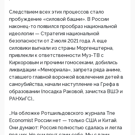
Следствием всех этих процессов стало
пробуждение «силовой башни». В России
наконец-то появился прообраз национальной
идеологии — Стратегия национальной
безопасности от 2 июля 2021 года. А еще
силовики выгнали из страны Моргенштерна,
привлекли к ответственности Муз-ТВ с
Киркоровым и прочими гомосеками, добились
ликвидации «Мемориала», запрета ряда аниме,
ставшего главной воронкой вовлечения детей в
самоубийства, начали наступление на Грефа в
образовании (посадка Раковой, зачистка ВШЭ и
РАНХиГС)…
…На обложке Ротшильдовского журнала Tne
Economist России нет — только США и Китай.
Они думают: Россия полностью сдалась и легла
под них. Но они врут сами себе. Мы с вами