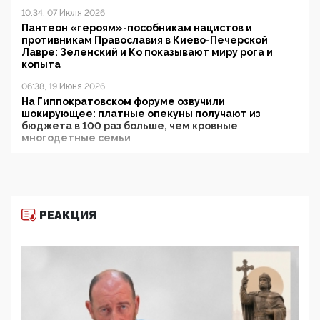
10:34, 07 Июля 2026
Пантеон «героям»-пособникам нацистов и
противникам Православия в Киево-Печерской
Лавре: Зеленский и Ко показывают миру рога и
копыта
06:38, 19 Июня 2026
На Гиппократовском форуме озвучили
шокирующее: платные опекуны получают из
бюджета в 100 раз больше, чем кровные
многодетные семьи
05:00, 13 Июня 2026
Разбор учебника Обществознания под редакцией
Медведева: суверенитет, традиционные ценности
и немного двоемыслия
РЕАКЦИЯ
11:53, 09 Июня 2026
Прокуратура наконец увидела экстремистскую
деятельность ИИТО ЮНЕСКО в России, но
цифроглобалисты продолжают определять
повестку в образовании
09:43, 01 Июня 2026
5G за счет здоровья граждан: Минцифры намерено