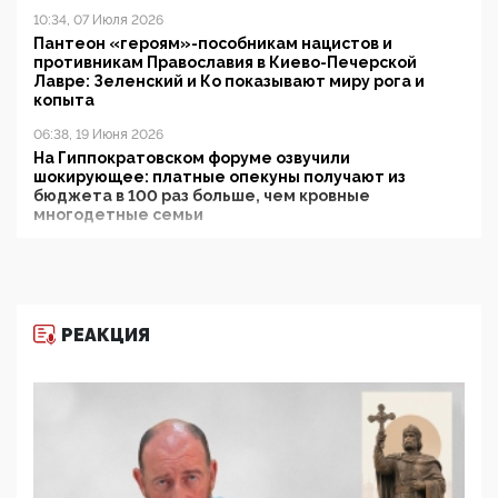
10:34, 07 Июля 2026
Пантеон «героям»-пособникам нацистов и
противникам Православия в Киево-Печерской
Лавре: Зеленский и Ко показывают миру рога и
копыта
06:38, 19 Июня 2026
На Гиппократовском форуме озвучили
шокирующее: платные опекуны получают из
бюджета в 100 раз больше, чем кровные
многодетные семьи
05:00, 13 Июня 2026
Разбор учебника Обществознания под редакцией
Медведева: суверенитет, традиционные ценности
и немного двоемыслия
РЕАКЦИЯ
11:53, 09 Июня 2026
Прокуратура наконец увидела экстремистскую
деятельность ИИТО ЮНЕСКО в России, но
цифроглобалисты продолжают определять
повестку в образовании
09:43, 01 Июня 2026
5G за счет здоровья граждан: Минцифры намерено