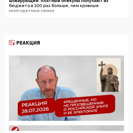
шокирующее: платные опекуны получают из
бюджета в 100 раз больше, чем кровные
многодетные семьи
05:00, 13 Июня 2026
Разбор учебника Обществознания под редакцией
Медведева: суверенитет, традиционные ценности
и немного двоемыслия
РЕАКЦИЯ
11:53, 09 Июня 2026
Прокуратура наконец увидела экстремистскую
деятельность ИИТО ЮНЕСКО в России, но
цифроглобалисты продолжают определять
повестку в образовании
09:43, 01 Июня 2026
5G за счет здоровья граждан: Минцифры намерено
отобрать у регионов и муниципалитетов право
защищать жилые дома и социальные объекты от
ЭМИ
05:58, 26 Мая 2026
Роскомнадзор освободили от борца с
деструктивным и опасным контентом
07:39, 25 Мая 2026