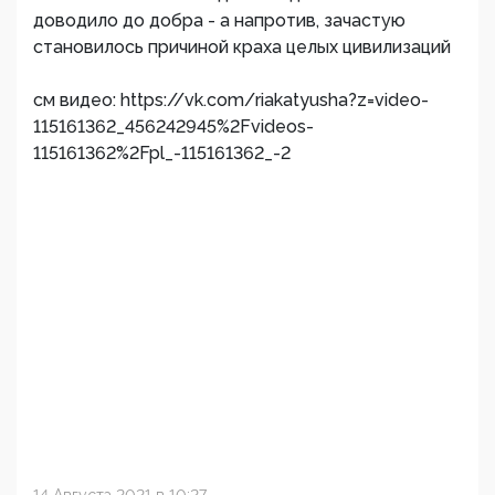
доводило до добра - а напротив, зачастую
становилось причиной краха целых цивилизаций
см видео: https://vk.com/riakatyusha?z=video-
115161362_456242945%2Fvideos-
115161362%2Fpl_-115161362_-2