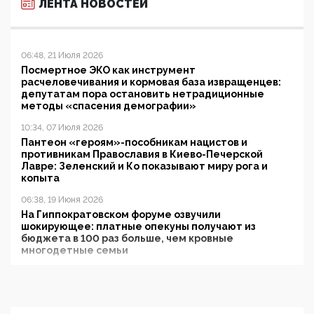
ЛЕНТА НОВОСТЕЙ
06:48, 21 Июля 2026
Посмертное ЭКО как инструмент
расчеловечивания и кормовая база извращенцев:
депутатам пора остановить нетрадиционные
методы «спасения демографии»
10:34, 07 Июля 2026
Пантеон «героям»-пособникам нацистов и
противникам Православия в Киево-Печерской
Лавре: Зеленский и Ко показывают миру рога и
копыта
06:38, 19 Июня 2026
На Гиппократовском форуме озвучили
шокирующее: платные опекуны получают из
бюджета в 100 раз больше, чем кровные
многодетные семьи
05:00, 13 Июня 2026
Разбор учебника Обществознания под редакцией
Медведева: суверенитет, традиционные ценности
и немного двоемыслия