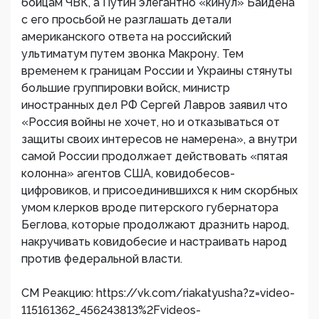
бойцам ЧВК, а Путин элегантно «кинул» Байдена
с его просьбой не разглашать детали
американского ответа на российский
ультиматум путем звонка Макрону. Тем
временем к границам России и Украины стянуты
большие группировки войск, министр
иностранных дел РФ Сергей Лавров заявил что
«Россия войны не хочет, но и отказываться от
защиты своих интересов не намерена», а внутри
самой России продолжает действовать «пятая
колонна» агентов США, ковидобесов-
цифровиков, и присоединившихся к ним скорбных
умом клерков вроде питерского губернатора
Беглова, которые продолжают дразнить народ,
накручивать ковидобесие и настраивать народ
против федеральной власти.
СМ Реакцию: https://vk.com/riakatyusha?z=video-
115161362_456243813%2Fvideos-