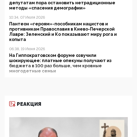
депутатам пора остановить нетрадиционные
методы «спасения демографии»
10:34, 07 Июля 2026
Пантеон «героям»-пособникам нацистов и
противникам Православия в Киево-Печерской
Лавре: Зеленский и Ко показывают миру рога и
копыта
06:38, 19 Июня 2026
На Гиппократовском форуме озвучили
шокирующее: платные опекуны получают из
бюджета в 100 раз больше, чем кровные
многодетные семьи
05:00, 13 Июня 2026
Разбор учебника Обществознания под редакцией
Медведева: суверенитет, традиционные ценности
и немного двоемыслия
РЕАКЦИЯ
11:53, 09 Июня 2026
Прокуратура наконец увидела экстремистскую
деятельность ИИТО ЮНЕСКО в России, но
цифроглобалисты продолжают определять
повестку в образовании