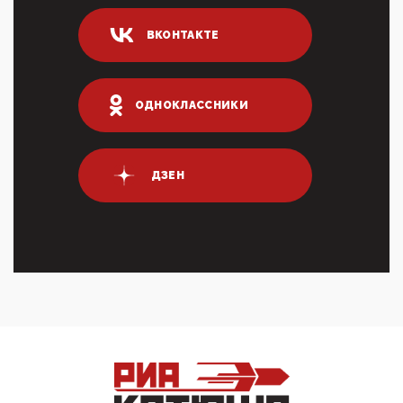
04:47, 10 Апреля 2026
ИНН для переводов по СБП это первый шаг из
ВКОНТАКТЕ
логических двухЗаполнение ИНН при любых
переводах по ...
03:35, 10 Апреля 2026
Суммарное вознаграждение менеджменту в 15
ОДНОКЛАССНИКИ
крупных банках по итогам 2025 года превысило 63
млрд руб. ...
03:01, 10 Апреля 2026
Террорист и убийца Буданов вальяжно сообщил,
ДЗЕН
что союзники просили Киев не наносить удары по
энергети...
01:54, 10 Апреля 2026
ПрезидентПутинвчера вечером обьявил
Пасхальное перемирие с 16 часов субботы до конца
дня Воскресен...
01:09, 10 Апреля 2026
Цифроконцлагерь работает только на
входМошенники активно пользуются аккаунтами на
Госуслугах уме...
12:01, 10 Апреля 2026