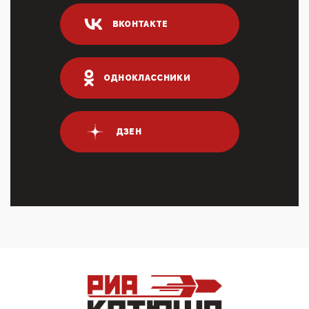
ИНН для переводов по СБП это первый шаг из
ВКОНТАКТЕ
логических двухЗаполнение ИНН при любых
переводах по ...
03:35, 10 Апреля 2026
Суммарное вознаграждение менеджменту в 15
ОДНОКЛАССНИКИ
крупных банках по итогам 2025 года превысило 63
млрд руб. ...
03:01, 10 Апреля 2026
Террорист и убийца Буданов вальяжно сообщил,
ДЗЕН
что союзники просили Киев не наносить удары по
энергети...
01:54, 10 Апреля 2026
ПрезидентПутинвчера вечером обьявил
Пасхальное перемирие с 16 часов субботы до конца
дня Воскресен...
01:09, 10 Апреля 2026
Цифроконцлагерь работает только на
входМошенники активно пользуются аккаунтами на
Госуслугах уме...
12:01, 10 Апреля 2026