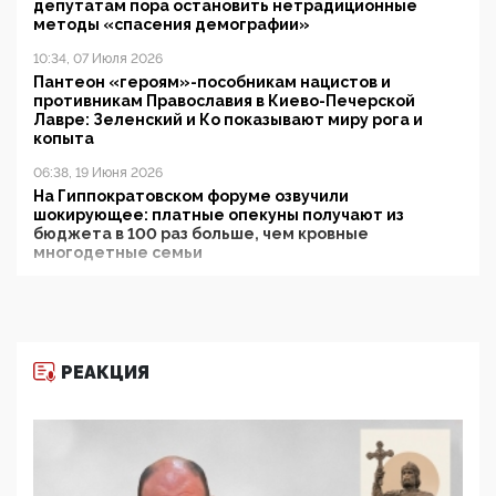
депутатам пора остановить нетрадиционные
методы «спасения демографии»
10:34, 07 Июля 2026
Пантеон «героям»-пособникам нацистов и
противникам Православия в Киево-Печерской
Лавре: Зеленский и Ко показывают миру рога и
копыта
06:38, 19 Июня 2026
На Гиппократовском форуме озвучили
шокирующее: платные опекуны получают из
бюджета в 100 раз больше, чем кровные
многодетные семьи
05:00, 13 Июня 2026
Разбор учебника Обществознания под редакцией
Медведева: суверенитет, традиционные ценности
и немного двоемыслия
РЕАКЦИЯ
11:53, 09 Июня 2026
Прокуратура наконец увидела экстремистскую
деятельность ИИТО ЮНЕСКО в России, но
цифроглобалисты продолжают определять
повестку в образовании