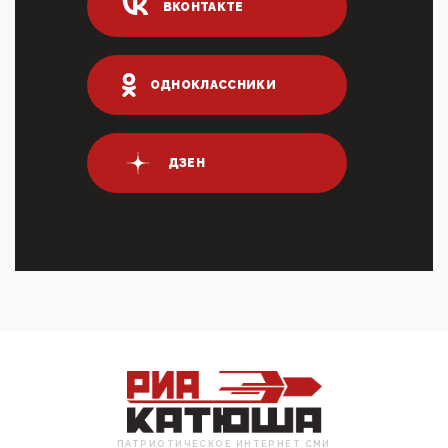
ВКОНТАКТЕ
логических двухЗаполнение ИНН при любых
переводах по ...
03:35, 10 Апреля 2026
Суммарное вознаграждение менеджменту в 15
ОДНОКЛАССНИКИ
крупных банках по итогам 2025 года превысило 63
млрд руб. ...
03:01, 10 Апреля 2026
Террорист и убийца Буданов вальяжно сообщил,
ДЗЕН
что союзники просили Киев не наносить удары по
энергети...
01:54, 10 Апреля 2026
ПрезидентПутинвчера вечером обьявил
Пасхальное перемирие с 16 часов субботы до конца
дня Воскресен...
01:09, 10 Апреля 2026
Цифроконцлагерь работает только на
входМошенники активно пользуются аккаунтами на
Госуслугах уме...
12:01, 10 Апреля 2026
Сионистское правительство благосклонно
разрешило православным христианам провести
ПАТРИОТИЧЕСКОЕ ИНТЕРНЕТ СМИ