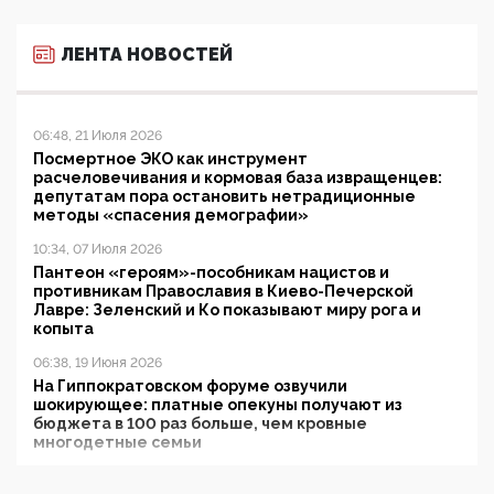
ЛЕНТА НОВОСТЕЙ
06:48, 21 Июля 2026
Посмертное ЭКО как инструмент
расчеловечивания и кормовая база извращенцев:
депутатам пора остановить нетрадиционные
методы «спасения демографии»
10:34, 07 Июля 2026
Пантеон «героям»-пособникам нацистов и
противникам Православия в Киево-Печерской
Лавре: Зеленский и Ко показывают миру рога и
копыта
06:38, 19 Июня 2026
На Гиппократовском форуме озвучили
шокирующее: платные опекуны получают из
бюджета в 100 раз больше, чем кровные
многодетные семьи
05:00, 13 Июня 2026