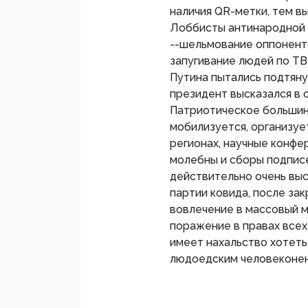
наличия QR-метки, тем в
Лоббисты антинародной 
--шельмование оппонент
запугивание людей по ТВ
Путина пытались подтяну
президент высказался в 
Патриотическое большин
мобилизуется, организу
регионах, научные конфе
молебны и сборы подписе
действительно очень вы
партии ковида, после за
вовлечение в массовый м
поражение в правах всех,
имеет нахальство хотеть
людоедским человеконен