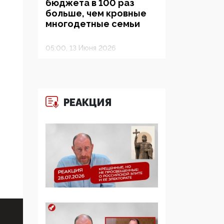
бюджета в 100 раз
больше, чем кровные
многодетные семьи
05:00, 13 Июня 2026
Разбор учебника
Обществознания под
редакцией Медведева:
суверенитет,
РЕАКЦИЯ
традиционные
ценности и немного
двоемыслия
11:53, 09 Июня 2026
Прокуратура наконец
увидела
экстремистскую
деятельность ИИТО
ЮНЕСКО в России, но
цифроглобалисты