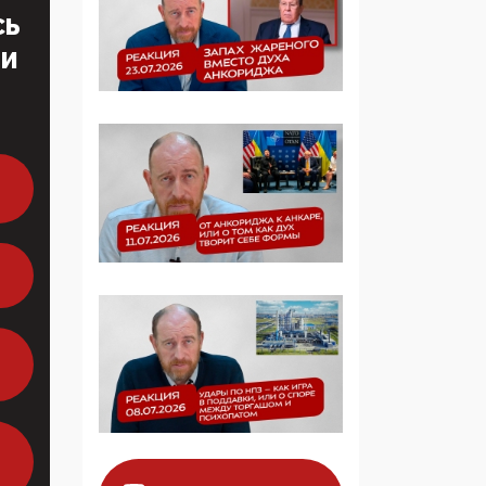
продолжают
СЬ
определять повестку в
образовании
ТИ
09:43, 01 Июня 2026
5G за счет здоровья
граждан: Минцифры
намерено отобрать у
регионов и
муниципалитетов право
защищать жилые дома
и социальные объекты
от ЭМИ
05:58, 26 Мая 2026
Роскомнадзор
освободили от борца с
деструктивным и
опасным контентом