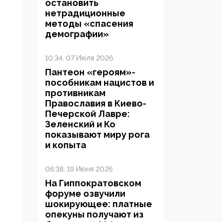
остановить
нетрадиционные
методы «спасения
демографии»
10:34, 07 Июля 2026
Пантеон «героям»-
пособникам нацистов и
противникам
Православия в Киево-
Печерской Лавре:
Зеленский и Ко
показывают миру рога
и копыта
06:38, 19 Июня 2026
На Гиппократовском
форуме озвучили
шокирующее: платные
опекуны получают из