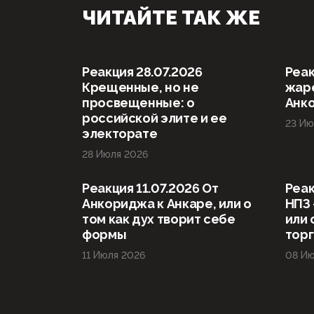
ЧИТАЙТЕ ТАК ЖЕ
Реакция 28.07.2026
Реак
Крещенные, но не
жаре
просвещенные: о
Анк
российской элите и ее
23 Ию
электорате
28 Июля 2026
Реакция 11.07.2026 От
Реак
Анкориджа к Анкаре, или о
НПЗ 
том как дух творит себе
или 
формы
тор
11 Июля 2026
08 Ию