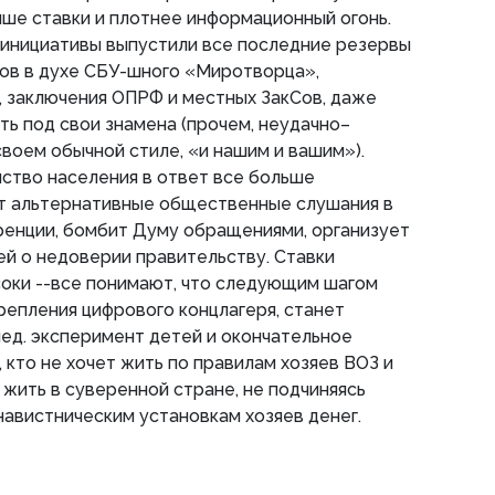
ыше ставки и плотнее информационный огонь.
инициативы выпустили все последние резервы
ов в духе СБУ-шного «Миротворца»,
, заключения ОПРФ и местных ЗакСов, даже
ть под свои знамена (прочем, неудачно–
своем обычной стиле, «и нашим и вашим»).
ство населения в ответ все больше
ет альтернативные общественные слушания в
ренции, бомбит Думу обращениями, организует
й о недоверии правительству. Ставки
соки --все понимают, что следующим шагом
крепления цифрового концлагеря, станет
ед. эксперимент детей и окончательное
 кто не хочет жить по правилам хозяев ВОЗ и
 жить в суверенной стране, не подчиняясь
авистническим установкам хозяев денег.