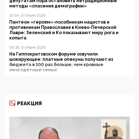
депутатам пора остановить нетрадиционные
методы «спасения демографии»
10:34, 07 Июля 2026
Пантеон «героям»-пособникам нацистов и
противникам Православия в Киево-Печерской
Лавре: Зеленский и Ко показывают миру рога и
копыта
06:38, 19 Июня 2026
На Гиппократовском форуме озвучили
шокирующее: платные опекуны получают из
бюджета в 100 раз больше, чем кровные
многодетные семьи
05:00, 13 Июня 2026
Разбор учебника Обществознания под редакцией
Медведева: суверенитет, традиционные ценности
и немного двоемыслия
РЕАКЦИЯ
11:53, 09 Июня 2026
Прокуратура наконец увидела экстремистскую
деятельность ИИТО ЮНЕСКО в России, но
цифроглобалисты продолжают определять
повестку в образовании
09:43, 01 Июня 2026