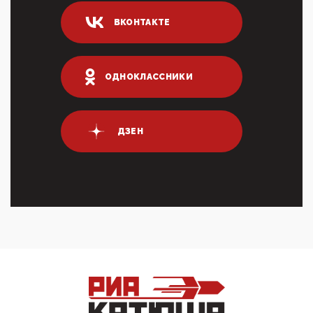
ИНН для переводов по СБП это первый шаг из
ВКОНТАКТЕ
логических двухЗаполнение ИНН при любых
переводах по ...
03:35, 10 Апреля 2026
Суммарное вознаграждение менеджменту в 15
ОДНОКЛАССНИКИ
крупных банках по итогам 2025 года превысило 63
млрд руб. ...
03:01, 10 Апреля 2026
Террорист и убийца Буданов вальяжно сообщил,
ДЗЕН
что союзники просили Киев не наносить удары по
энергети...
01:54, 10 Апреля 2026
ПрезидентПутинвчера вечером обьявил
Пасхальное перемирие с 16 часов субботы до конца
дня Воскресен...
01:09, 10 Апреля 2026
Цифроконцлагерь работает только на
входМошенники активно пользуются аккаунтами на
Госуслугах уме...
12:01, 10 Апреля 2026
Сионистское правительство благосклонно