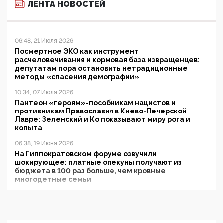
ЛЕНТА НОВОСТЕЙ
06:48, 21 Июля 2026
Посмертное ЭКО как инструмент
расчеловечивания и кормовая база извращенцев:
депутатам пора остановить нетрадиционные
методы «спасения демографии»
10:34, 07 Июля 2026
Пантеон «героям»-пособникам нацистов и
противникам Православия в Киево-Печерской
Лавре: Зеленский и Ко показывают миру рога и
копыта
06:38, 19 Июня 2026
На Гиппократовском форуме озвучили
шокирующее: платные опекуны получают из
бюджета в 100 раз больше, чем кровные
многодетные семьи
05:00, 13 Июня 2026
Разбор учебника Обществознания под редакцией
Медведева: суверенитет, традиционные ценности
и немного двоемыслия