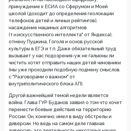
принуждение к ЕСИА со Сферумом и Моей
школой (доходит до определения геолокации
телефонов детей и личных рейтингов),
насаждение машиных алгоритмов
(т.н.искусственного интеллекта" от Яндекса),
отмену Пушкина, Гоголя и основ русской
культуры в ЕГЭ и т.п. Даже обязательный труд
вызывает у нас подозрения-уж не гальюны ли
чистить хотят отправить наших детей чиновники
(мы уже проходили подобную подмену смыслов
с "Разговорами о важном" от
внутриполитического блока АП).
Другой важнейшей темой недели является
война. Глава ГУР Буданов заявил о том что хочет
перенести боевые действия на территорию
России. Он, конечно, имел в виду обстрелы и
диверсии. Но ведь на самом деле главная
диверсия- это деятельность некоторых наших