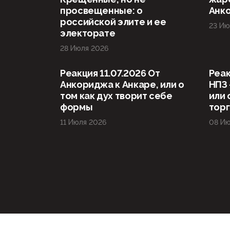
просвещенные: о
Анк
российской элите и ее
23 Ию
электорате
28 Июля 2026
Реакция 11.07.2026 От
Реак
Анкориджа к Анкаре, или о
НПЗ 
том как дух творит себе
или 
формы
тор
11 Июля 2026
08 Ию