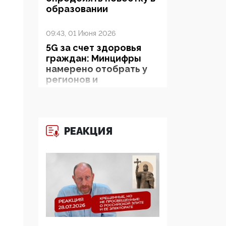
образовании
09:43, 01 Июня 2026
5G за счет здоровья
граждан: Минцифры
намерено отобрать у
регионов и
муниципалитетов право
защищать жилые дома
и социальные объекты
от ЭМИ
РЕАКЦИЯ
05:58, 26 Мая 2026
Роскомнадзор
освободили от борца с
деструктивным и
опасным контентом
07:39, 25 Мая 2026