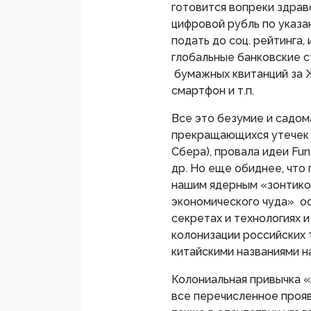
готовится вопреки здрав
цифровой рубль по указа
подать до соц. рейтинга
глобальные банковские с
бумажных квитанций за Ж
смартфон и т.п.
Все это безумие и садом
прекращающихся утечек б
Сбера), провала идеи Fun
др. Но еще обиднее, что
нашим ядерным «зонтиком
экономического чуда» ос
секретах и технологиях 
колонизации российских 
китайскими названиями н
Колониальная привычка «
все перечисленное прояв