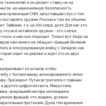
х технологий, и он делает ставку не на
смысле, на национальную безопасность.
ала провокация CNN, запустившая слух о том
 поставлять оружие России в том же объеме,
т Тайваню, т.е. на 100 млрд. долл. Для нас это
у что всё китайское оружие - это слегка
ское, и нам оно подходит. Только вот беда: на
авров нам ничего не обещал—бывший Великий
пать в опосредованную войну с Западом, как
оторая сидит на дереве и ждет кто из двух
т.
 выпрыгивают из штанов чтобы
жбу с Китаем ввиду анонсированного лично
кву. Президент Путин встретился с главным
а другого цифросектанта, Мишустина,
ника--вчерашний мытарь неожиданно
умских фракций, что, видимо, должно
бирательные претензии. Дума тем временем