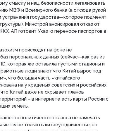
ому смыслу и нац. безопасности легализовать
нию МВФ и Всемирного банка (а отсюда рукой
, и устранения государства—которое подменят
труктуры), Минстрой анонсировал отказ от
КХ, АП готовит Указ о переносе паспортов в
азохизм происходят на фоне не
аз персональных данных (сейчас—как раз из
 ID, которая же оставила пустыми стадионы и
 грамотные люди знают что Китай вырос под
», что большая часть «китайского
нована на у краденых советских и российских
и что Китай даже не скрывает планов
территорий – в интернете есть карты России с
аших земель.
нашего» политического класса не замечать
ляется не только в китаеугодничестве, но