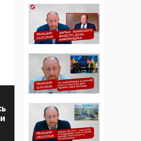
Манифест против
семьи и традиционных
ценностей: «Новые
люди» поднимают
электорат феминисток
на битву с
мужчинами-«бабуинам
и»
05:08, 15 Мая 2026
Эзотерика,
инфоцыганство и
лженаука под ширмой
защиты традиционных
ценностей: кто и с чем
выступал на форуме
СЬ
«Россия 809. Традиции
ТИ
будущего»
09:40, 06 Мая 2026