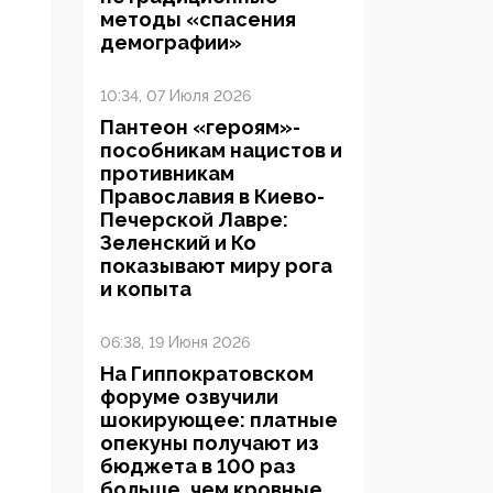
методы «спасения
демографии»
10:34, 07 Июля 2026
Пантеон «героям»-
пособникам нацистов и
противникам
Православия в Киево-
Печерской Лавре:
Зеленский и Ко
показывают миру рога
и копыта
06:38, 19 Июня 2026
На Гиппократовском
форуме озвучили
шокирующее: платные
опекуны получают из
бюджета в 100 раз
больше, чем кровные