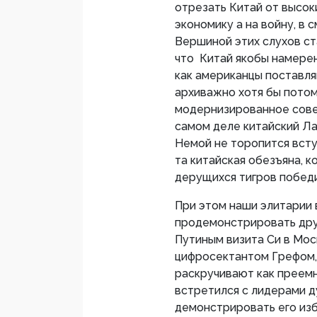
отрезать Китай от высоки
экономику а на войну, в 
Вершиной этих слухов ст
что Китай якобы намерен
как американцы поставляю
архиважно хотя бы потом
модернизированное совет
самом деле китайский Л
Немой не торопится всту
та китайская обезъяна, к
дерущихся тигров победи
При этом наши элитарии
продемонстрировать дру
Путиным визита Си в Мос
цифросектантом Грефом, 
раскручивают как преем
встретился с лидерами д
демонстрировать его из