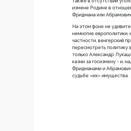
также в отсутствии угол
измене Родине в отноше
Фридмана или Абрамович
На этом фоне не удивите
немногие европолитики, 
частности, венгерский п
пересмотреть политику 
только Александр Лукаш
казни за госизмену - и, н
Фридманами и Абрамовича
судьбе «их» имущества.