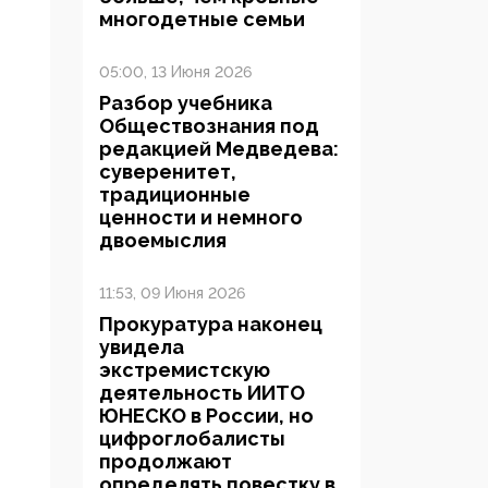
многодетные семьи
05:00, 13 Июня 2026
Разбор учебника
Обществознания под
редакцией Медведева:
суверенитет,
традиционные
ценности и немного
двоемыслия
11:53, 09 Июня 2026
Прокуратура наконец
увидела
экстремистскую
деятельность ИИТО
ЮНЕСКО в России, но
цифроглобалисты
продолжают
определять повестку в