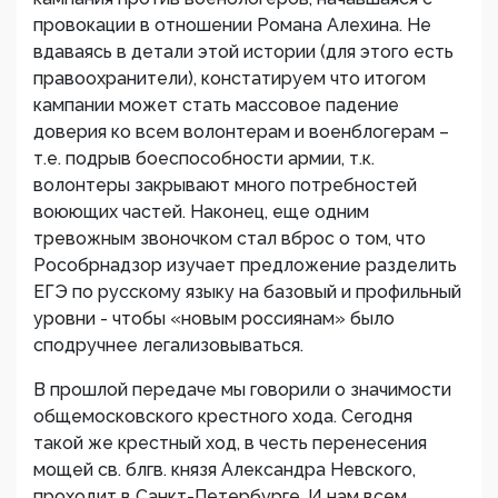
провокации в отношении Романа Алехина. Не
вдаваясь в детали этой истории (для этого есть
правоохранители), констатируем что итогом
кампании может стать массовое падение
доверия ко всем волонтерам и военблогерам –
т.е. подрыв боеспособности армии, т.к.
волонтеры закрывают много потребностей
воюющих частей. Наконец, еще одним
тревожным звоночком стал вброс о том, что
Рособрнадзор изучает предложение разделить
ЕГЭ по русскому языку на базовый и профильный
уровни - чтобы «новым россиянам» было
сподручнее легализовываться.
В прошлой передаче мы говорили о значимости
общемосковского крестного хода. Сегодня
такой же крестный ход, в честь перенесения
мощей св. блгв. князя Александра Невского,
проходит в Санкт-Петербурге. И нам всем