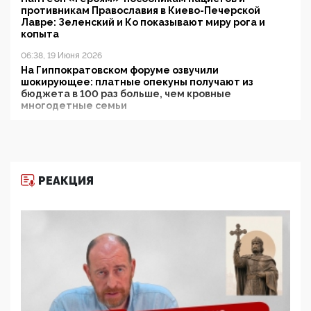
противникам Православия в Киево-Печерской
Лавре: Зеленский и Ко показывают миру рога и
копыта
06:38, 19 Июня 2026
На Гиппократовском форуме озвучили
шокирующее: платные опекуны получают из
бюджета в 100 раз больше, чем кровные
многодетные семьи
05:00, 13 Июня 2026
Разбор учебника Обществознания под редакцией
Медведева: суверенитет, традиционные ценности
и немного двоемыслия
РЕАКЦИЯ
11:53, 09 Июня 2026
Прокуратура наконец увидела экстремистскую
деятельность ИИТО ЮНЕСКО в России, но
цифроглобалисты продолжают определять
повестку в образовании
09:43, 01 Июня 2026
5G за счет здоровья граждан: Минцифры намерено
отобрать у регионов и муниципалитетов право
защищать жилые дома и социальные объекты от
ЭМИ