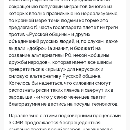
сокращению популяции мигрантов (многие из
которых вполне правильные но нереализуемые,
по крайней мере теми людьми которые это
предлагают), часть госаппарата плетет интриги
против «Русской общины» и других
объединений русских людей, и, по слухам, даже
выдали «добро» (а значит, и бюджет) на
создание альтернативы РО, некой «общины
дружбы народов», которая имеет все шансы
превратиться в «крышу» для нерусских и
силовую альтернативу Русской общине.
Хотелось бы надеяться, что силовики смогут
распознать риски таких планов и свернут их в
зародыше --и что у самих чеченцев хватит
благоразумия не вестись на посулы технологов.
Параллельно с этими подковерными процессами
в СМИ продолжается беспрецедентная
кампания против военблогеров, начавшаяся с