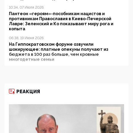
10:34, 07 Июля 2026
Пантеон «героям»-пособникам нацистов и
противникам Православия в Киево-Печерской
Лавре: Зеленский и Ко показывают миру рога и
копыта
06:38, 19 Июня 2026
На Гиппократовском форуме озвучили
шокирующее: платные опекуны получают из
бюджета в 100 раз больше, чем кровные
многодетные семьи
05:00, 13 Июня 2026
Разбор учебника Обществознания под редакцией
Медведева: суверенитет, традиционные ценности
и немного двоемыслия
РЕАКЦИЯ
11:53, 09 Июня 2026
Прокуратура наконец увидела экстремистскую
деятельность ИИТО ЮНЕСКО в России, но
цифроглобалисты продолжают определять
повестку в образовании
09:43, 01 Июня 2026
5G за счет здоровья граждан: Минцифры намерено