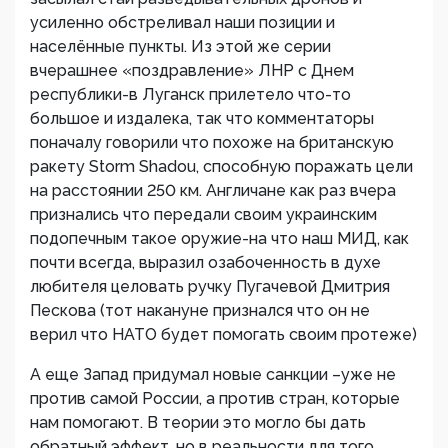
усиленно обстреливал наши позиции и
населённые пункты. Из этой же серии
вчерашнее «поздравление» ЛНР с Днем
республики-в Луганск прилетело что-то
большое и издалека, так что комментаторы
поначалу говорили что похоже на британскую
ракету Storm Shadou, способную поражать цели
на расстоянии 250 км. Англичане как раз вчера
признались что передали своим украинским
подопечным такое оружие-на что наш МИД, как
почти всегда, выразил озабоченность в духе
любителя целовать ручку Пугачевой Дмитрия
Пескова (тот накануне признался что он не
верил что НАТО будет помогать своим протеже)
А еще Запад придумал новые санкции –уже не
против самой России, а против стран, которые
нам помогают. В теории это могло бы дать
обратный эффект, но в реальности для того