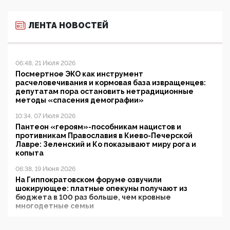
ЛЕНТА НОВОСТЕЙ
06:48, 21 Июля 2026
Посмертное ЭКО как инструмент
расчеловечивания и кормовая база извращенцев:
депутатам пора остановить нетрадиционные
методы «спасения демографии»
10:34, 07 Июля 2026
Пантеон «героям»-пособникам нацистов и
противникам Православия в Киево-Печерской
Лавре: Зеленский и Ко показывают миру рога и
копыта
06:38, 19 Июня 2026
На Гиппократовском форуме озвучили
шокирующее: платные опекуны получают из
бюджета в 100 раз больше, чем кровные
многодетные семьи
05:00, 13 Июня 2026