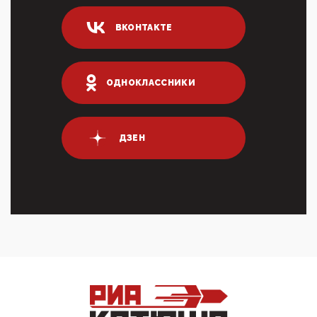
04:47, 10 Апреля 2026
ИНН для переводов по СБП это первый шаг из
ВКОНТАКТЕ
логических двухЗаполнение ИНН при любых
переводах по ...
03:35, 10 Апреля 2026
Суммарное вознаграждение менеджменту в 15
ОДНОКЛАССНИКИ
крупных банках по итогам 2025 года превысило 63
млрд руб. ...
03:01, 10 Апреля 2026
Террорист и убийца Буданов вальяжно сообщил,
ДЗЕН
что союзники просили Киев не наносить удары по
энергети...
01:54, 10 Апреля 2026
ПрезидентПутинвчера вечером обьявил
Пасхальное перемирие с 16 часов субботы до конца
дня Воскресен...
01:09, 10 Апреля 2026
Цифроконцлагерь работает только на
входМошенники активно пользуются аккаунтами на
Госуслугах уме...
12:01, 10 Апреля 2026