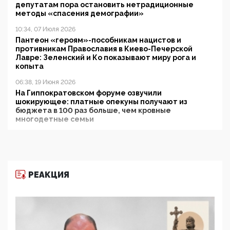
депутатам пора остановить нетрадиционные
методы «спасения демографии»
10:34, 07 Июля 2026
Пантеон «героям»-пособникам нацистов и
противникам Православия в Киево-Печерской
Лавре: Зеленский и Ко показывают миру рога и
копыта
06:38, 19 Июня 2026
На Гиппократовском форуме озвучили
шокирующее: платные опекуны получают из
бюджета в 100 раз больше, чем кровные
многодетные семьи
05:00, 13 Июня 2026
Разбор учебника Обществознания под редакцией
Медведева: суверенитет, традиционные ценности
и немного двоемыслия
РЕАКЦИЯ
11:53, 09 Июня 2026
Прокуратура наконец увидела экстремистскую
деятельность ИИТО ЮНЕСКО в России, но
цифроглобалисты продолжают определять
повестку в образовании