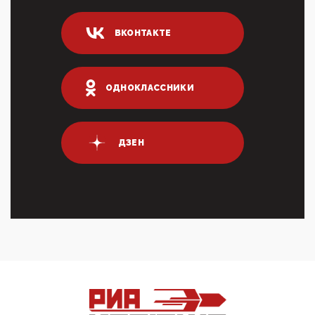
04:47, 10 Апреля 2026
ИНН для переводов по СБП это первый шаг из
ВКОНТАКТЕ
логических двухЗаполнение ИНН при любых
переводах по ...
03:35, 10 Апреля 2026
Суммарное вознаграждение менеджменту в 15
ОДНОКЛАССНИКИ
крупных банках по итогам 2025 года превысило 63
млрд руб. ...
03:01, 10 Апреля 2026
Террорист и убийца Буданов вальяжно сообщил,
ДЗЕН
что союзники просили Киев не наносить удары по
энергети...
01:54, 10 Апреля 2026
ПрезидентПутинвчера вечером обьявил
Пасхальное перемирие с 16 часов субботы до конца
дня Воскресен...
01:09, 10 Апреля 2026
Цифроконцлагерь работает только на
входМошенники активно пользуются аккаунтами на
Госуслугах уме...
12:01, 10 Апреля 2026