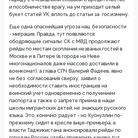
и пособничестве врагу, на ум приходит целый
букет статей УК, вплоть до статьи за гос.измену.
Еще одна опаснейшая угроза нац. безопасности
- миграция. Правда, тут появляются
ободряющие сигналы: СК с МВД продолжают
рейды по местам скопления незваных гостей в
Москве и в Питере (в городе на Неве
многонационалов даже массово доставили в
военкомат), а глава СПЧ Валерий Фадеев, явно
не без согласования сверху, заявил о
необходимости ставить иностранцев на
воинский учет одновременно с получением
паспорта а также о запрете приема в наши
школы мигрантских детей, не знающих русского
языка. Это, конечно, радует - но Хуснуллин по-
прежнему сидит в кресле вице-премьера, а
власти Таджикистана анонсировали рейды по
городам России, чтобы проверить каково тут