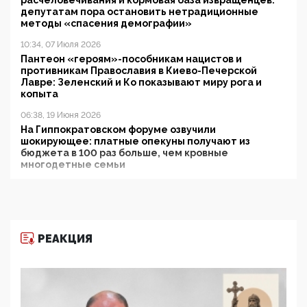
расчеловечивания и кормовая база извращенцев:
депутатам пора остановить нетрадиционные
методы «спасения демографии»
10:34, 07 Июля 2026
Пантеон «героям»-пособникам нацистов и
противникам Православия в Киево-Печерской
Лавре: Зеленский и Ко показывают миру рога и
копыта
06:38, 19 Июня 2026
На Гиппократовском форуме озвучили
шокирующее: платные опекуны получают из
бюджета в 100 раз больше, чем кровные
многодетные семьи
05:00, 13 Июня 2026
Разбор учебника Обществознания под редакцией
Медведева: суверенитет, традиционные ценности
и немного двоемыслия
РЕАКЦИЯ
11:53, 09 Июня 2026
Прокуратура наконец увидела экстремистскую
деятельность ИИТО ЮНЕСКО в России, но
цифроглобалисты продолжают определять
повестку в образовании