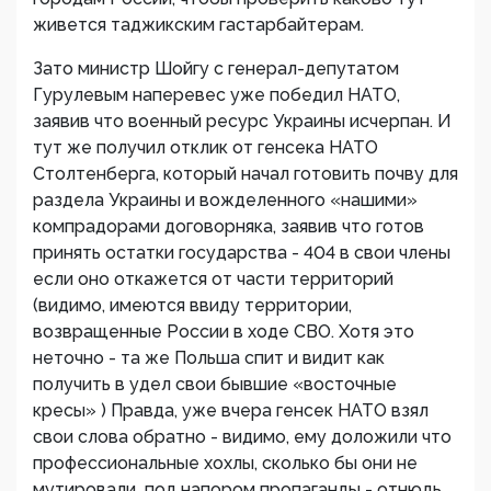
живется таджикским гастарбайтерам.
Зато министр Шойгу с генерал-депутатом
Гурулевым наперевес уже победил НАТО,
заявив что военный ресурс Украины исчерпан. И
тут же получил отклик от генсека НАТО
Столтенберга, который начал готовить почву для
раздела Украины и вожделенного «нашими»
компрадорами договорняка, заявив что готов
принять остатки государства - 404 в свои члены
если оно откажется от части территорий
(видимо, имеются ввиду территории,
возвращенные России в ходе СВО. Хотя это
неточно - та же Польша спит и видит как
получить в удел свои бывшие «восточные
кресы» ) Правда, уже вчера генсек НАТО взял
свои слова обратно - видимо, ему доложили что
профессиональные хохлы, сколько бы они не
мутировали под напором пропаганды - отнюдь