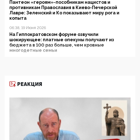
Пантеон «героям»-пособникам нацистов и
противникам Православия в Киево-Печерской
Лавре: Зеленский и Ко показывают миру рога и
копыта
06:38, 19 Июня 2026
На Гиппократовском форуме озвучили
шокирующее: платные опекуны получают из
бюджета в 100 раз больше, чем кровные
многодетные семьи
05:00, 13 Июня 2026
Разбор учебника Обществознания под редакцией
Медведева: суверенитет, традиционные ценности
и немного двоемыслия
РЕАКЦИЯ
11:53, 09 Июня 2026
Прокуратура наконец увидела экстремистскую
деятельность ИИТО ЮНЕСКО в России, но
цифроглобалисты продолжают определять
повестку в образовании
09:43, 01 Июня 2026
5G за счет здоровья граждан: Минцифры намерено
отобрать у регионов и муниципалитетов право
защищать жилые дома и социальные объекты от