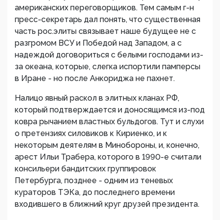
американских переговорщиков. Тем самым г-н
пресс-секретарь дал понять, что существенная
часть рос.элиты связывает наше будущее не с
разгромом ВСУ и Победой над Западом, а с
надеждой договориться с белыми господами из-
за океана, которые, слегка испортили памперсы
в Иране - но после Анкориджа не пахнет.
Налицо явный раскол в элитных кланах РФ,
который подтверждается и доносящимся из-под
ковра рычанием властных бульдогов. Тут и слухи
о претензиях силовиков к Кириенко, и к
некоторым деятелям в Минобороны, и, конечно,
арест Ильи Трабера, которого в 1990-е считали
консильери бандитских группировок
Петербурга, позднее - одним из теневых
кураторов ТЭКа, до последнего времени
входившего в ближний круг друзей президента.