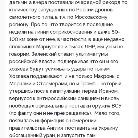
детьми, а вчера поставили очередной рекорд по
количеству запущенных по России дронов
самолетного типа, в т.ч. по Московскому
региону. Про то, что творится в последние
недели на линии соприкосновения и даже 50-
100 км зоне от нее, в частности, в еще недавно
спокойных Мариуполе и тылах ЛНР, мы уж и не
говорим. Зеленский ставит ультиматумы
российской власти, подчеркивая что он и его
хозяева будут усиливать удары по тылам.
Хозяева поддакивают, и не только Макроны с
Мерцами и Стармерами, но и Трамп – который,
утершись после капитуляции перед Ираном,
вернулся к антироссийским санкциям и вновь
пообещал официальные поставки оружия ВСУ
(по факту они и не прекращались). Мало того,
появилась информация о намерении
правительства Англия поставить на Украину
обогащенный уран, и запустить там