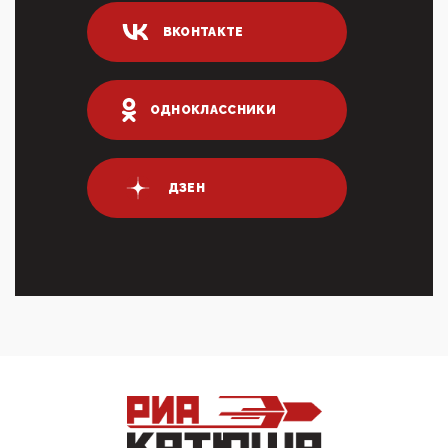
ИНН для переводов по СБП это первый шаг из
ВКОНТАКТЕ
логических двухЗаполнение ИНН при любых
переводах по ...
03:35, 10 Апреля 2026
Суммарное вознаграждение менеджменту в 15
ОДНОКЛАССНИКИ
крупных банках по итогам 2025 года превысило 63
млрд руб. ...
03:01, 10 Апреля 2026
Террорист и убийца Буданов вальяжно сообщил,
ДЗЕН
что союзники просили Киев не наносить удары по
энергети...
01:54, 10 Апреля 2026
ПрезидентПутинвчера вечером обьявил
Пасхальное перемирие с 16 часов субботы до конца
дня Воскресен...
01:09, 10 Апреля 2026
Цифроконцлагерь работает только на
входМошенники активно пользуются аккаунтами на
Госуслугах уме...
12:01, 10 Апреля 2026
Сионистское правительство благосклонно