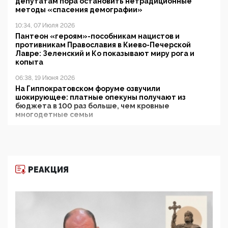
депутатам пора остановить нетрадиционные
методы «спасения демографии»
10:34, 07 Июля 2026
Пантеон «героям»-пособникам нацистов и
противникам Православия в Киево-Печерской
Лавре: Зеленский и Ко показывают миру рога и
копыта
06:38, 19 Июня 2026
На Гиппократовском форуме озвучили
шокирующее: платные опекуны получают из
бюджета в 100 раз больше, чем кровные
многодетные семьи
05:00, 13 Июня 2026
Разбор учебника Обществознания под редакцией
Медведева: суверенитет, традиционные ценности
и немного двоемыслия
РЕАКЦИЯ
11:53, 09 Июня 2026
Прокуратура наконец увидела экстремистскую
деятельность ИИТО ЮНЕСКО в России, но
цифроглобалисты продолжают определять
повестку в образовании
09:43, 01 Июня 2026