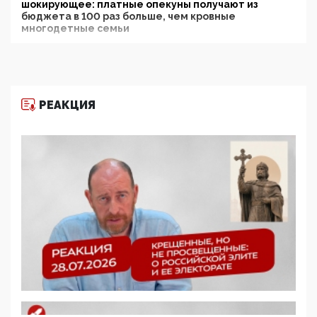
шокирующее: платные опекуны получают из
бюджета в 100 раз больше, чем кровные
многодетные семьи
05:00, 13 Июня 2026
Разбор учебника Обществознания под редакцией
Медведева: суверенитет, традиционные ценности
и немного двоемыслия
РЕАКЦИЯ
11:53, 09 Июня 2026
Прокуратура наконец увидела экстремистскую
деятельность ИИТО ЮНЕСКО в России, но
цифроглобалисты продолжают определять
повестку в образовании
09:43, 01 Июня 2026
5G за счет здоровья граждан: Минцифры намерено
отобрать у регионов и муниципалитетов право
защищать жилые дома и социальные объекты от
ЭМИ
05:58, 26 Мая 2026
Роскомнадзор освободили от борца с
деструктивным и опасным контентом
07:39, 25 Мая 2026