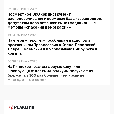
06:48, 21 Июля 2026
Посмертное ЭКО как инструмент
расчеловечивания и кормовая база извращенцев:
депутатам пора остановить нетрадиционные
методы «спасения демографии»
10:34, 07 Июля 2026
Пантеон «героям»-пособникам нацистов и
противникам Православия в Киево-Печерской
Лавре: Зеленский и Ко показывают миру рога и
копыта
06:38, 19 Июня 2026
На Гиппократовском форуме озвучили
шокирующее: платные опекуны получают из
бюджета в 100 раз больше, чем кровные
многодетные семьи
05:00, 13 Июня 2026
Разбор учебника Обществознания под редакцией
Медведева: суверенитет, традиционные ценности
и немного двоемыслия
РЕАКЦИЯ
11:53, 09 Июня 2026