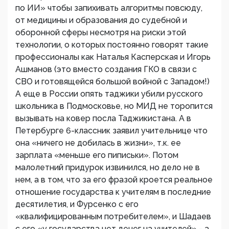
по ИИ» чтобы запихивать алгоритмы повсюду,
от медицины и образования до судебной и
оборонной сферы несмотря на риски этой
технологии, о которых постоянно говорят такие
профессионалы как Наталья Касперская и Игорь
Ашманов (это вместо создания ГКО в связи с
СВО и готовящейся большой войной с Западом!)
А еще в России опять таджики убили русского
школьника в Подмосковье, но МИД не торопится
вызывать на ковер посла Таджикистана. А в
Петербурге 6-классник заявил учительнице что
она «ничего не добилась в жизни», т.к. ее
зарплата «меньше его пиписьки». Потом
малолетний придурок извинился, но дело не в
нем, а в том, что за его фразой кроется реальное
отношение государства к учителям в последние
десятилетия, и Фурсенко с его
«квалифицированным потребителем», и Шадаев
с его «у государства нет денег на учителей» - а