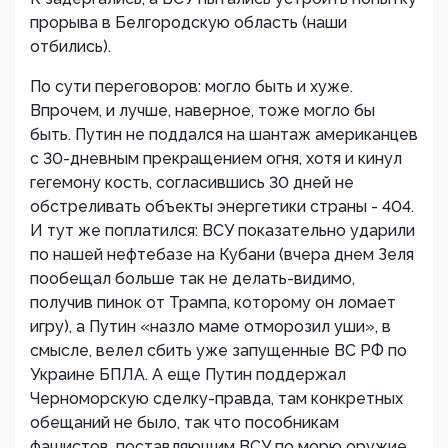
прорыва в Белгородскую область (наши
отбились).
По сути переговоров: могло быть и хуже.
Впрочем, и лучше, наверное, тоже могло бы
быть. Путин не поддался на шантаж американцев
с 30-дневным прекращением огня, хотя и кинул
гегемону кость, согласившись 30 дней не
обстреливать объекты энергетики страны - 404.
И тут же поплатился: ВСУ показательно ударили
по нашей нефтебазе на Кубани (вчера днем Зеля
пообещал больше так не делать-видимо,
получив пинок от Трампа, которому он ломает
игру), а Путин «назло маме отморозил уши», в
смысле, велел сбить уже запущенные ВС РФ по
Украине БПЛА. А еще Путин поддержал
Черноморскую сделку-правда, там конкретных
обещаний не было, так что пособникам
фашистов, поставляющим ВСУ по морю оружие