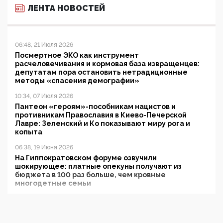
ЛЕНТА НОВОСТЕЙ
06:48, 21 Июля 2026
Посмертное ЭКО как инструмент
расчеловечивания и кормовая база извращенцев:
депутатам пора остановить нетрадиционные
методы «спасения демографии»
10:34, 07 Июля 2026
Пантеон «героям»-пособникам нацистов и
противникам Православия в Киево-Печерской
Лавре: Зеленский и Ко показывают миру рога и
копыта
06:38, 19 Июня 2026
На Гиппократовском форуме озвучили
шокирующее: платные опекуны получают из
бюджета в 100 раз больше, чем кровные
многодетные семьи
05:00, 13 Июня 2026
Разбор учебника Обществознания под редакцией
Медведева: суверенитет, традиционные ценности