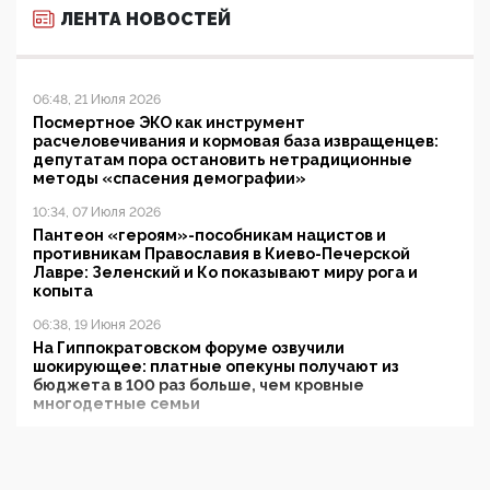
ЛЕНТА НОВОСТЕЙ
06:48, 21 Июля 2026
Посмертное ЭКО как инструмент
расчеловечивания и кормовая база извращенцев:
депутатам пора остановить нетрадиционные
методы «спасения демографии»
10:34, 07 Июля 2026
Пантеон «героям»-пособникам нацистов и
противникам Православия в Киево-Печерской
Лавре: Зеленский и Ко показывают миру рога и
копыта
06:38, 19 Июня 2026
На Гиппократовском форуме озвучили
шокирующее: платные опекуны получают из
бюджета в 100 раз больше, чем кровные
многодетные семьи
05:00, 13 Июня 2026
Разбор учебника Обществознания под редакцией
Медведева: суверенитет, традиционные ценности