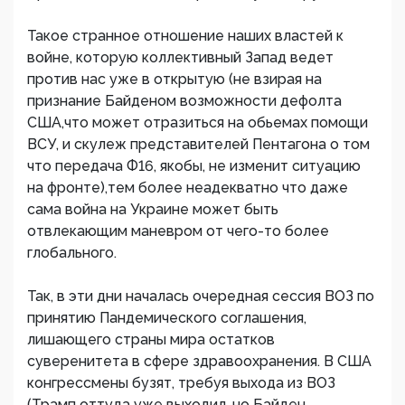
Такое странное отношение наших властей к
войне, которую коллективный Запад ведет
против нас уже в открытую (не взирая на
признание Байденом возможности дефолта
США,что может отразиться на обьемах помощи
ВСУ, и скулеж представителей Пентагона о том
что передача Ф16, якобы, не изменит ситуацию
на фронте),тем более неадекватно что даже
сама война на Украине может быть
отвлекающим маневром от чего-то более
глобального.
Так, в эти дни началась очередная сессия ВОЗ по
принятию Пандемического соглашения,
лишающего страны мира остатков
суверенитета в сфере здравоохранения. В США
конгрессмены бузят, требуя выхода из ВОЗ
(Трамп оттуда уже выходил, но Байден